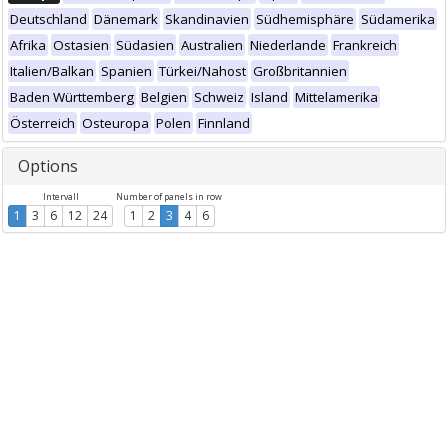
Deutschland
Dänemark
Skandinavien
Südhemisphäre
Südamerika
Afrika
Ostasien
Südasien
Australien
Niederlande
Frankreich
Italien/Balkan
Spanien
Türkei/Nahost
Großbritannien
Baden Württemberg
Belgien
Schweiz
Island
Mittelamerika
Österreich
Osteuropa
Polen
Finnland
Options
Intervall
Number of panels in row
1
3
6
12
24
1
2
3
4
6