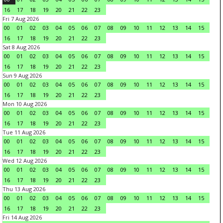
16
17
18
19
20
21
22
23
Fri 7 Aug 2026
00
01
02
03
04
05
06
07
08
09
10
11
12
13
14
15
16
17
18
19
20
21
22
23
Sat 8 Aug 2026
00
01
02
03
04
05
06
07
08
09
10
11
12
13
14
15
16
17
18
19
20
21
22
23
Sun 9 Aug 2026
00
01
02
03
04
05
06
07
08
09
10
11
12
13
14
15
16
17
18
19
20
21
22
23
Mon 10 Aug 2026
00
01
02
03
04
05
06
07
08
09
10
11
12
13
14
15
16
17
18
19
20
21
22
23
Tue 11 Aug 2026
00
01
02
03
04
05
06
07
08
09
10
11
12
13
14
15
16
17
18
19
20
21
22
23
Wed 12 Aug 2026
00
01
02
03
04
05
06
07
08
09
10
11
12
13
14
15
16
17
18
19
20
21
22
23
Thu 13 Aug 2026
00
01
02
03
04
05
06
07
08
09
10
11
12
13
14
15
16
17
18
19
20
21
22
23
Fri 14 Aug 2026