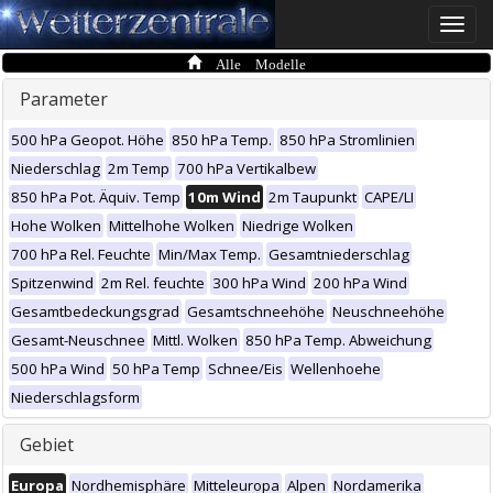
Toggle
naviga
Alle Modelle
Parameter
500 hPa Geopot. Höhe
850 hPa Temp.
850 hPa Stromlinien
Niederschlag
2m Temp
700 hPa Vertikalbew
850 hPa Pot. Äquiv. Temp
10m Wind
2m Taupunkt
CAPE/LI
Hohe Wolken
Mittelhohe Wolken
Niedrige Wolken
700 hPa Rel. Feuchte
Min/Max Temp.
Gesamtniederschlag
Spitzenwind
2m Rel. feuchte
300 hPa Wind
200 hPa Wind
Gesamtbedeckungsgrad
Gesamtschneehöhe
Neuschneehöhe
Gesamt-Neuschnee
Mittl. Wolken
850 hPa Temp. Abweichung
500 hPa Wind
50 hPa Temp
Schnee/Eis
Wellenhoehe
Niederschlagsform
Gebiet
Europa
Nordhemisphäre
Mitteleuropa
Alpen
Nordamerika