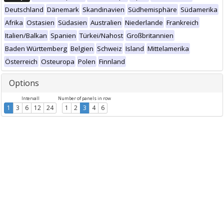
Deutschland
Dänemark
Skandinavien
Südhemisphäre
Südamerika
Afrika
Ostasien
Südasien
Australien
Niederlande
Frankreich
Italien/Balkan
Spanien
Türkei/Nahost
Großbritannien
Baden Württemberg
Belgien
Schweiz
Island
Mittelamerika
Österreich
Osteuropa
Polen
Finnland
Options
Intervall
Number of panels in row
1
3
6
12
24
1
2
3
4
6