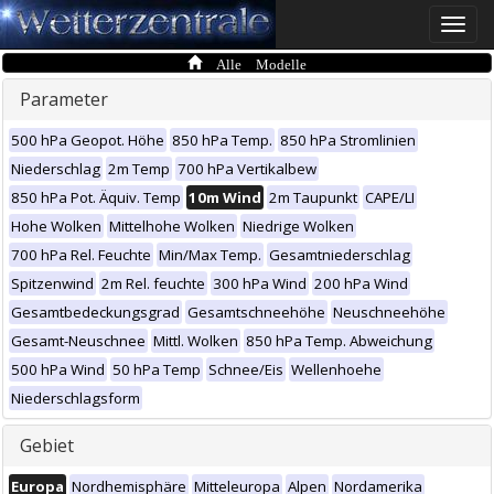
Toggle
naviga
Alle Modelle
Parameter
500 hPa Geopot. Höhe
850 hPa Temp.
850 hPa Stromlinien
Niederschlag
2m Temp
700 hPa Vertikalbew
850 hPa Pot. Äquiv. Temp
10m Wind
2m Taupunkt
CAPE/LI
Hohe Wolken
Mittelhohe Wolken
Niedrige Wolken
700 hPa Rel. Feuchte
Min/Max Temp.
Gesamtniederschlag
Spitzenwind
2m Rel. feuchte
300 hPa Wind
200 hPa Wind
Gesamtbedeckungsgrad
Gesamtschneehöhe
Neuschneehöhe
Gesamt-Neuschnee
Mittl. Wolken
850 hPa Temp. Abweichung
500 hPa Wind
50 hPa Temp
Schnee/Eis
Wellenhoehe
Niederschlagsform
Gebiet
Europa
Nordhemisphäre
Mitteleuropa
Alpen
Nordamerika