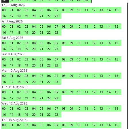
Thu 6 Aug 2026
00
01
02
03
04
05
06
07
08
09
10
11
12
13
14
15
16
17
18
19
20
21
22
23
Fri 7 Aug 2026
00
01
02
03
04
05
06
07
08
09
10
11
12
13
14
15
16
17
18
19
20
21
22
23
Sat 8 Aug 2026
00
01
02
03
04
05
06
07
08
09
10
11
12
13
14
15
16
17
18
19
20
21
22
23
Sun 9 Aug 2026
00
01
02
03
04
05
06
07
08
09
10
11
12
13
14
15
16
17
18
19
20
21
22
23
Mon 10 Aug 2026
00
01
02
03
04
05
06
07
08
09
10
11
12
13
14
15
16
17
18
19
20
21
22
23
Tue 11 Aug 2026
00
01
02
03
04
05
06
07
08
09
10
11
12
13
14
15
16
17
18
19
20
21
22
23
Wed 12 Aug 2026
00
01
02
03
04
05
06
07
08
09
10
11
12
13
14
15
16
17
18
19
20
21
22
23
Thu 13 Aug 2026
00
01
02
03
04
05
06
07
08
09
10
11
12
13
14
15