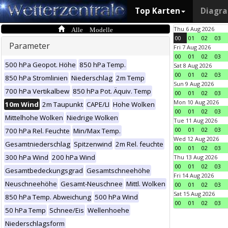
Top Karten
Diagr
Alle Modelle
Thu 6 Aug 2026
00
01
02
03
Parameter
Fri 7 Aug 2026
00
01
02
03
500 hPa Geopot. Höhe
850 hPa Temp.
Sat 8 Aug 2026
00
01
02
03
850 hPa Stromlinien
Niederschlag
2m Temp
Sun 9 Aug 2026
700 hPa Vertikalbew
850 hPa Pot. Äquiv. Temp
00
01
02
03
Mon 10 Aug 2026
10m Wind
2m Taupunkt
CAPE/LI
Hohe Wolken
00
01
02
03
Mittelhohe Wolken
Niedrige Wolken
Tue 11 Aug 2026
00
01
02
03
700 hPa Rel. Feuchte
Min/Max Temp.
Wed 12 Aug 2026
Gesamtniederschlag
Spitzenwind
2m Rel. feuchte
00
01
02
03
300 hPa Wind
200 hPa Wind
Thu 13 Aug 2026
00
01
02
03
Gesamtbedeckungsgrad
Gesamtschneehöhe
Fri 14 Aug 2026
Neuschneehöhe
Gesamt-Neuschnee
Mittl. Wolken
00
01
02
03
Sat 15 Aug 2026
850 hPa Temp. Abweichung
500 hPa Wind
00
01
02
03
50 hPa Temp
Schnee/Eis
Wellenhoehe
Niederschlagsform