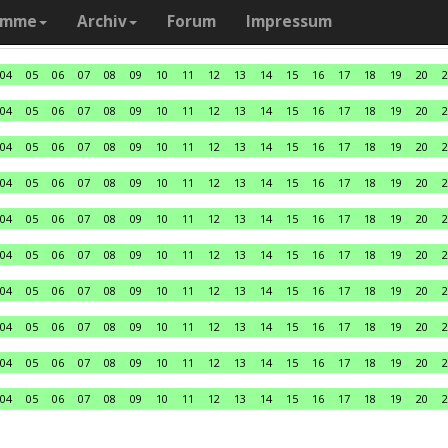
amme
Archiv
Forum
Impressum
04
05
06
07
08
09
10
11
12
13
14
15
16
17
18
19
20
2
04
05
06
07
08
09
10
11
12
13
14
15
16
17
18
19
20
2
04
05
06
07
08
09
10
11
12
13
14
15
16
17
18
19
20
2
04
05
06
07
08
09
10
11
12
13
14
15
16
17
18
19
20
2
04
05
06
07
08
09
10
11
12
13
14
15
16
17
18
19
20
2
04
05
06
07
08
09
10
11
12
13
14
15
16
17
18
19
20
2
04
05
06
07
08
09
10
11
12
13
14
15
16
17
18
19
20
2
04
05
06
07
08
09
10
11
12
13
14
15
16
17
18
19
20
2
04
05
06
07
08
09
10
11
12
13
14
15
16
17
18
19
20
2
04
05
06
07
08
09
10
11
12
13
14
15
16
17
18
19
20
2