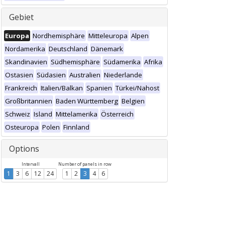
Gebiet
Europa
Nordhemisphäre
Mitteleuropa
Alpen
Nordamerika
Deutschland
Dänemark
Skandinavien
Südhemisphäre
Südamerika
Afrika
Ostasien
Südasien
Australien
Niederlande
Frankreich
Italien/Balkan
Spanien
Türkei/Nahost
Großbritannien
Baden Württemberg
Belgien
Schweiz
Island
Mittelamerika
Österreich
Osteuropa
Polen
Finnland
Options
Intervall
Number of panels in row
1
3
6
12
24
1
2
3
4
6