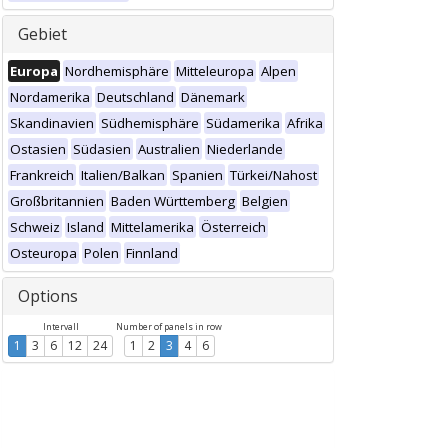
Gebiet
Europa
Nordhemisphäre
Mitteleuropa
Alpen
Nordamerika
Deutschland
Dänemark
Skandinavien
Südhemisphäre
Südamerika
Afrika
Ostasien
Südasien
Australien
Niederlande
Frankreich
Italien/Balkan
Spanien
Türkei/Nahost
Großbritannien
Baden Württemberg
Belgien
Schweiz
Island
Mittelamerika
Österreich
Osteuropa
Polen
Finnland
Options
Intervall
Number of panels in row
1
3
6
12
24
1
2
3
4
6