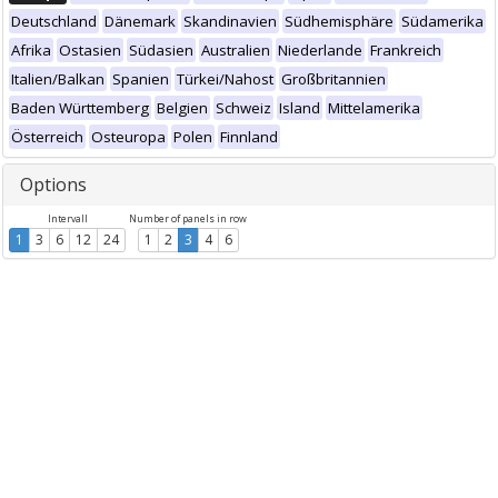
Deutschland
Dänemark
Skandinavien
Südhemisphäre
Südamerika
Afrika
Ostasien
Südasien
Australien
Niederlande
Frankreich
Italien/Balkan
Spanien
Türkei/Nahost
Großbritannien
Baden Württemberg
Belgien
Schweiz
Island
Mittelamerika
Österreich
Osteuropa
Polen
Finnland
Options
Intervall
Number of panels in row
1
3
6
12
24
1
2
3
4
6