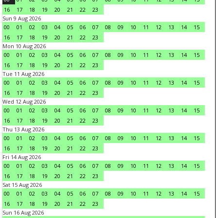
16
17
18
19
20
21
22
23
Sun 9 Aug 2026
00
01
02
03
04
05
06
07
08
09
10
11
12
13
14
15
16
17
18
19
20
21
22
23
Mon 10 Aug 2026
00
01
02
03
04
05
06
07
08
09
10
11
12
13
14
15
16
17
18
19
20
21
22
23
Tue 11 Aug 2026
00
01
02
03
04
05
06
07
08
09
10
11
12
13
14
15
16
17
18
19
20
21
22
23
Wed 12 Aug 2026
00
01
02
03
04
05
06
07
08
09
10
11
12
13
14
15
16
17
18
19
20
21
22
23
Thu 13 Aug 2026
00
01
02
03
04
05
06
07
08
09
10
11
12
13
14
15
16
17
18
19
20
21
22
23
Fri 14 Aug 2026
00
01
02
03
04
05
06
07
08
09
10
11
12
13
14
15
16
17
18
19
20
21
22
23
Sat 15 Aug 2026
00
01
02
03
04
05
06
07
08
09
10
11
12
13
14
15
16
17
18
19
20
21
22
23
Sun 16 Aug 2026