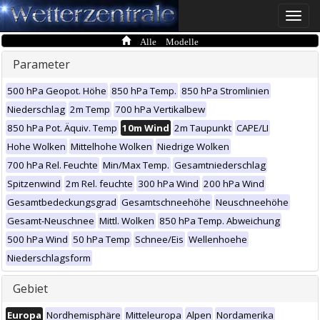
Toggle
naviga
Alle Modelle
Parameter
500 hPa Geopot. Höhe
850 hPa Temp.
850 hPa Stromlinien
Niederschlag
2m Temp
700 hPa Vertikalbew
850 hPa Pot. Äquiv. Temp
10m Wind
2m Taupunkt
CAPE/LI
Hohe Wolken
Mittelhohe Wolken
Niedrige Wolken
700 hPa Rel. Feuchte
Min/Max Temp.
Gesamtniederschlag
Spitzenwind
2m Rel. feuchte
300 hPa Wind
200 hPa Wind
Gesamtbedeckungsgrad
Gesamtschneehöhe
Neuschneehöhe
Gesamt-Neuschnee
Mittl. Wolken
850 hPa Temp. Abweichung
500 hPa Wind
50 hPa Temp
Schnee/Eis
Wellenhoehe
Niederschlagsform
Gebiet
Europa
Nordhemisphäre
Mitteleuropa
Alpen
Nordamerika