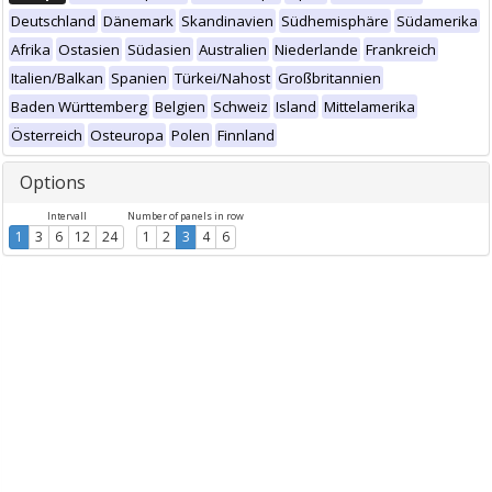
Deutschland
Dänemark
Skandinavien
Südhemisphäre
Südamerika
Afrika
Ostasien
Südasien
Australien
Niederlande
Frankreich
Italien/Balkan
Spanien
Türkei/Nahost
Großbritannien
Baden Württemberg
Belgien
Schweiz
Island
Mittelamerika
Österreich
Osteuropa
Polen
Finnland
Options
Intervall
Number of panels in row
1
3
6
12
24
1
2
3
4
6