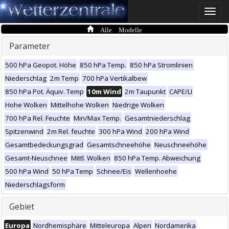
Toggle
naviga
Alle Modelle
Parameter
500 hPa Geopot. Höhe
850 hPa Temp.
850 hPa Stromlinien
Niederschlag
2m Temp
700 hPa Vertikalbew
850 hPa Pot. Äquiv. Temp
10m Wind
2m Taupunkt
CAPE/LI
Hohe Wolken
Mittelhohe Wolken
Niedrige Wolken
700 hPa Rel. Feuchte
Min/Max Temp.
Gesamtniederschlag
Spitzenwind
2m Rel. feuchte
300 hPa Wind
200 hPa Wind
Gesamtbedeckungsgrad
Gesamtschneehöhe
Neuschneehöhe
Gesamt-Neuschnee
Mittl. Wolken
850 hPa Temp. Abweichung
500 hPa Wind
50 hPa Temp
Schnee/Eis
Wellenhoehe
Niederschlagsform
Gebiet
Europa
Nordhemisphäre
Mitteleuropa
Alpen
Nordamerika