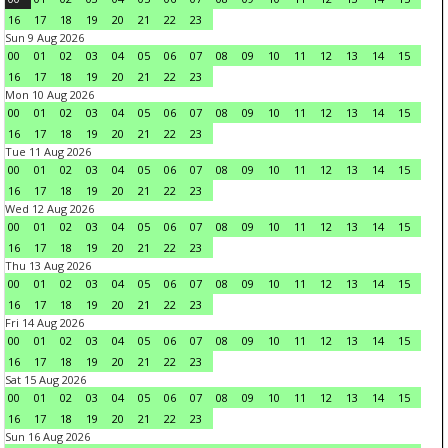
16
17
18
19
20
21
22
23
Sun 9 Aug 2026
00
01
02
03
04
05
06
07
08
09
10
11
12
13
14
15
16
17
18
19
20
21
22
23
Mon 10 Aug 2026
00
01
02
03
04
05
06
07
08
09
10
11
12
13
14
15
16
17
18
19
20
21
22
23
Tue 11 Aug 2026
00
01
02
03
04
05
06
07
08
09
10
11
12
13
14
15
16
17
18
19
20
21
22
23
Wed 12 Aug 2026
00
01
02
03
04
05
06
07
08
09
10
11
12
13
14
15
16
17
18
19
20
21
22
23
Thu 13 Aug 2026
00
01
02
03
04
05
06
07
08
09
10
11
12
13
14
15
16
17
18
19
20
21
22
23
Fri 14 Aug 2026
00
01
02
03
04
05
06
07
08
09
10
11
12
13
14
15
16
17
18
19
20
21
22
23
Sat 15 Aug 2026
00
01
02
03
04
05
06
07
08
09
10
11
12
13
14
15
16
17
18
19
20
21
22
23
Sun 16 Aug 2026