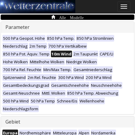
Toggle
naviga
Alle Modelle
Parameter
500 hPa Geopot. Höhe
850 hPa Temp.
850 hPa Stromlinien
Niederschlag
2m Temp
700 hPa Vertikalbew
850 hPa Pot. Äquiv. Temp
10m Wind
2m Taupunkt
CAPE/LI
Hohe Wolken
Mittelhohe Wolken
Niedrige Wolken
700 hPa Rel. Feuchte
Min/Max Temp.
Gesamtniederschlag
Spitzenwind
2m Rel. feuchte
300 hPa Wind
200 hPa Wind
Gesamtbedeckungsgrad
Gesamtschneehöhe
Neuschneehöhe
Gesamt-Neuschnee
Mittl. Wolken
850 hPa Temp. Abweichung
500 hPa Wind
50 hPa Temp
Schnee/Eis
Wellenhoehe
Niederschlagsform
Gebiet
Europa
Nordhemisphäre
Mitteleuropa
Alpen
Nordamerika