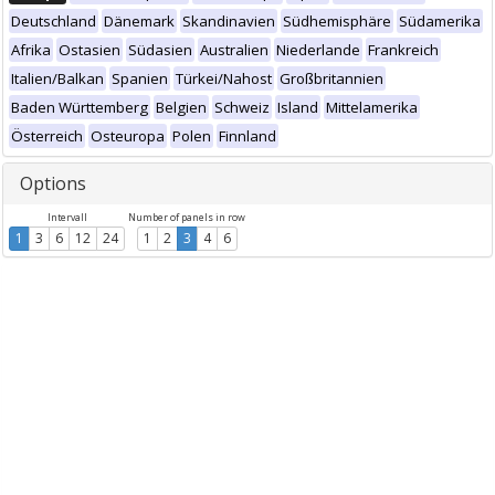
Deutschland
Dänemark
Skandinavien
Südhemisphäre
Südamerika
Afrika
Ostasien
Südasien
Australien
Niederlande
Frankreich
Italien/Balkan
Spanien
Türkei/Nahost
Großbritannien
Baden Württemberg
Belgien
Schweiz
Island
Mittelamerika
Österreich
Osteuropa
Polen
Finnland
Options
Intervall
Number of panels in row
1
3
6
12
24
1
2
3
4
6