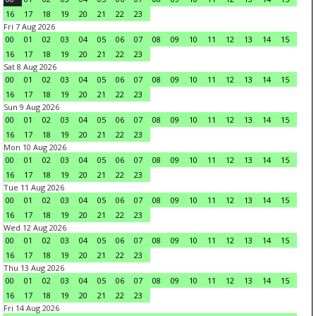
16
17
18
19
20
21
22
23
Fri 7 Aug 2026
00
01
02
03
04
05
06
07
08
09
10
11
12
13
14
15
16
17
18
19
20
21
22
23
Sat 8 Aug 2026
00
01
02
03
04
05
06
07
08
09
10
11
12
13
14
15
16
17
18
19
20
21
22
23
Sun 9 Aug 2026
00
01
02
03
04
05
06
07
08
09
10
11
12
13
14
15
16
17
18
19
20
21
22
23
Mon 10 Aug 2026
00
01
02
03
04
05
06
07
08
09
10
11
12
13
14
15
16
17
18
19
20
21
22
23
Tue 11 Aug 2026
00
01
02
03
04
05
06
07
08
09
10
11
12
13
14
15
16
17
18
19
20
21
22
23
Wed 12 Aug 2026
00
01
02
03
04
05
06
07
08
09
10
11
12
13
14
15
16
17
18
19
20
21
22
23
Thu 13 Aug 2026
00
01
02
03
04
05
06
07
08
09
10
11
12
13
14
15
16
17
18
19
20
21
22
23
Fri 14 Aug 2026