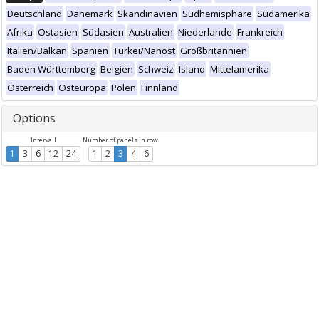
Deutschland
Dänemark
Skandinavien
Südhemisphäre
Südamerika
Afrika
Ostasien
Südasien
Australien
Niederlande
Frankreich
Italien/Balkan
Spanien
Türkei/Nahost
Großbritannien
Baden Württemberg
Belgien
Schweiz
Island
Mittelamerika
Österreich
Osteuropa
Polen
Finnland
Options
Intervall
Number of panels in row
1
3
6
12
24
1
2
3
4
6