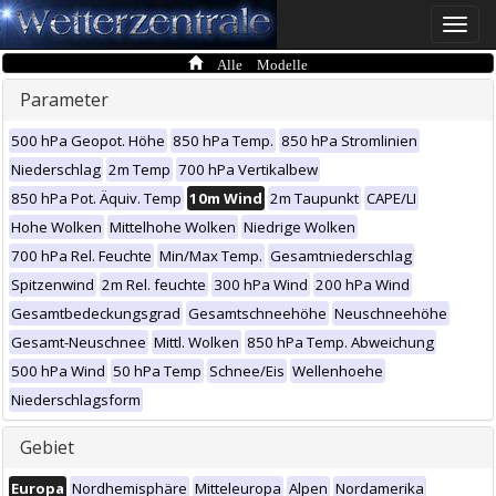
Toggle
naviga
Alle Modelle
Parameter
500 hPa Geopot. Höhe
850 hPa Temp.
850 hPa Stromlinien
Niederschlag
2m Temp
700 hPa Vertikalbew
850 hPa Pot. Äquiv. Temp
10m Wind
2m Taupunkt
CAPE/LI
Hohe Wolken
Mittelhohe Wolken
Niedrige Wolken
700 hPa Rel. Feuchte
Min/Max Temp.
Gesamtniederschlag
Spitzenwind
2m Rel. feuchte
300 hPa Wind
200 hPa Wind
Gesamtbedeckungsgrad
Gesamtschneehöhe
Neuschneehöhe
Gesamt-Neuschnee
Mittl. Wolken
850 hPa Temp. Abweichung
500 hPa Wind
50 hPa Temp
Schnee/Eis
Wellenhoehe
Niederschlagsform
Gebiet
Europa
Nordhemisphäre
Mitteleuropa
Alpen
Nordamerika