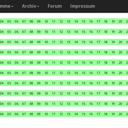
amme
Archiv
Forum
Impressum
04
05
06
07
08
09
10
11
12
13
14
15
16
17
18
19
20
2
04
05
06
07
08
09
10
11
12
13
14
15
16
17
18
19
20
2
04
05
06
07
08
09
10
11
12
13
14
15
16
17
18
19
20
2
04
05
06
07
08
09
10
11
12
13
14
15
16
17
18
19
20
2
04
05
06
07
08
09
10
11
12
13
14
15
16
17
18
19
20
2
04
05
06
07
08
09
10
11
12
13
14
15
16
17
18
19
20
2
04
05
06
07
08
09
10
11
12
13
14
15
16
17
18
19
20
2
04
05
06
07
08
09
10
11
12
13
14
15
16
17
18
19
20
2
04
05
06
07
08
09
10
11
12
13
14
15
16
17
18
19
20
2
04
05
06
07
08
09
10
11
12
13
14
15
16
17
18
19
20
2