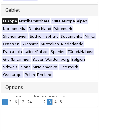
Gebiet
Europa
Nordhemisphäre
Mitteleuropa
Alpen
Nordamerika
Deutschland
Dänemark
Skandinavien
Südhemisphäre
Südamerika
Afrika
Ostasien
Südasien
Australien
Niederlande
Frankreich
Italien/Balkan
Spanien
Türkei/Nahost
Großbritannien
Baden Württemberg
Belgien
Schweiz
Island
Mittelamerika
Österreich
Osteuropa
Polen
Finnland
Options
Intervall
Number of panels in row
1
3
6
12
24
1
2
3
4
6