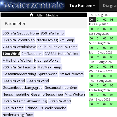
Top Karten
Diagr
Alle Modelle
Thu 6 Aug 2026
00
01
02
03
Parameter
Fri 7 Aug 2026
00
01
02
03
500 hPa Geopot. Höhe
850 hPa Temp.
Sat 8 Aug 2026
00
01
02
03
850 hPa Stromlinien
Niederschlag
2m Temp
Sun 9 Aug 2026
700 hPa Vertikalbew
850 hPa Pot. Äquiv. Temp
00
01
02
03
Mon 10 Aug 2026
10m Wind
2m Taupunkt
CAPE/LI
Hohe Wolken
00
01
02
03
Mittelhohe Wolken
Niedrige Wolken
Tue 11 Aug 2026
00
01
02
03
700 hPa Rel. Feuchte
Min/Max Temp.
Wed 12 Aug 2026
Gesamtniederschlag
Spitzenwind
2m Rel. feuchte
00
01
02
03
300 hPa Wind
200 hPa Wind
Thu 13 Aug 2026
00
01
02
03
Gesamtbedeckungsgrad
Gesamtschneehöhe
Fri 14 Aug 2026
Neuschneehöhe
Gesamt-Neuschnee
Mittl. Wolken
00
01
02
03
Sat 15 Aug 2026
850 hPa Temp. Abweichung
500 hPa Wind
00
01
02
03
50 hPa Temp
Schnee/Eis
Wellenhoehe
Niederschlagsform