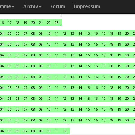
amme
Archiv
Forum
Impressum
16
17
18
19
20
21
22
23
04
05
06
07
08
09
10
11
12
13
14
15
16
17
18
19
20
2
04
05
06
07
08
09
10
11
12
13
14
15
16
17
18
19
20
2
04
05
06
07
08
09
10
11
12
13
14
15
16
17
18
19
20
2
04
05
06
07
08
09
10
11
12
13
14
15
16
17
18
19
20
2
04
05
06
07
08
09
10
11
12
13
14
15
16
17
18
19
20
2
04
05
06
07
08
09
10
11
12
13
14
15
16
17
18
19
20
2
04
05
06
07
08
09
10
11
12
13
14
15
16
17
18
19
20
2
04
05
06
07
08
09
10
11
12
13
14
15
16
17
18
19
20
2
04
05
06
07
08
09
10
11
12
13
14
15
16
17
18
19
20
2
04
05
06
07
08
09
10
11
12