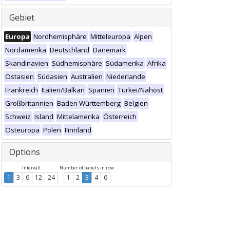
Gebiet
Europa
Nordhemisphäre
Mitteleuropa
Alpen
Nordamerika
Deutschland
Dänemark
Skandinavien
Südhemisphäre
Südamerika
Afrika
Ostasien
Südasien
Australien
Niederlande
Frankreich
Italien/Balkan
Spanien
Türkei/Nahost
Großbritannien
Baden Württemberg
Belgien
Schweiz
Island
Mittelamerika
Österreich
Osteuropa
Polen
Finnland
Options
Intervall
Number of panels in row
1
3
6
12
24
1
2
3
4
6