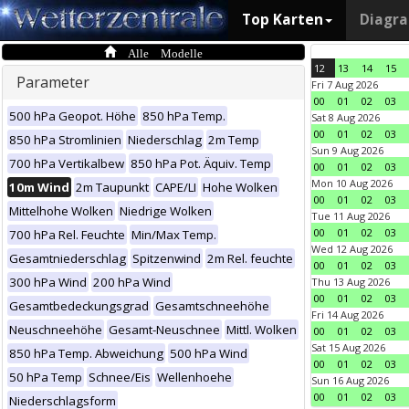
Top Karten
Diagr
Alle Modelle
12
13
14
15
Parameter
Fri 7 Aug 2026
00
01
02
03
500 hPa Geopot. Höhe
850 hPa Temp.
Sat 8 Aug 2026
00
01
02
03
850 hPa Stromlinien
Niederschlag
2m Temp
Sun 9 Aug 2026
700 hPa Vertikalbew
850 hPa Pot. Äquiv. Temp
00
01
02
03
Mon 10 Aug 2026
10m Wind
2m Taupunkt
CAPE/LI
Hohe Wolken
00
01
02
03
Mittelhohe Wolken
Niedrige Wolken
Tue 11 Aug 2026
00
01
02
03
700 hPa Rel. Feuchte
Min/Max Temp.
Wed 12 Aug 2026
Gesamtniederschlag
Spitzenwind
2m Rel. feuchte
00
01
02
03
300 hPa Wind
200 hPa Wind
Thu 13 Aug 2026
00
01
02
03
Gesamtbedeckungsgrad
Gesamtschneehöhe
Fri 14 Aug 2026
Neuschneehöhe
Gesamt-Neuschnee
Mittl. Wolken
00
01
02
03
Sat 15 Aug 2026
850 hPa Temp. Abweichung
500 hPa Wind
00
01
02
03
50 hPa Temp
Schnee/Eis
Wellenhoehe
Sun 16 Aug 2026
00
01
02
03
Niederschlagsform