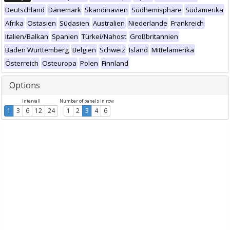
Deutschland
Dänemark
Skandinavien
Südhemisphäre
Südamerika
Afrika
Ostasien
Südasien
Australien
Niederlande
Frankreich
Italien/Balkan
Spanien
Türkei/Nahost
Großbritannien
Baden Württemberg
Belgien
Schweiz
Island
Mittelamerika
Österreich
Osteuropa
Polen
Finnland
Options
Intervall
Number of panels in row
1
3
6
12
24
1
2
3
4
6