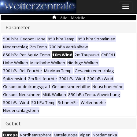
Toggle
naviga
Alle Modelle
Parameter
500 hPa Geopot. Höhe
850 hPa Temp.
850 hPa Stromlinien
Niederschlag
2m Temp
700 hPa Vertikalbew
850 hPa Pot. Äquiv. Temp
10m Wind
2m Taupunkt
CAPE/LI
Hohe Wolken
Mittelhohe Wolken
Niedrige Wolken
700 hPa Rel. Feuchte
Min/Max Temp.
Gesamtniederschlag
Spitzenwind
2m Rel. feuchte
300 hPa Wind
200 hPa Wind
Gesamtbedeckungsgrad
Gesamtschneehöhe
Neuschneehöhe
Gesamt-Neuschnee
Mittl. Wolken
850 hPa Temp. Abweichung
500 hPa Wind
50 hPa Temp
Schnee/Eis
Wellenhoehe
Niederschlagsform
Gebiet
Europa
Nordhemisphäre
Mitteleuropa
Alpen
Nordamerika