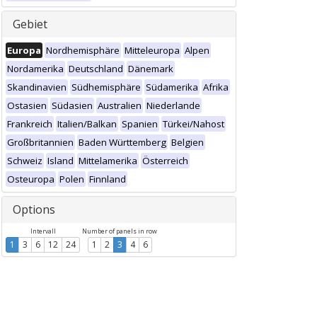
Gebiet
Europa
Nordhemisphäre
Mitteleuropa
Alpen
Nordamerika
Deutschland
Dänemark
Skandinavien
Südhemisphäre
Südamerika
Afrika
Ostasien
Südasien
Australien
Niederlande
Frankreich
Italien/Balkan
Spanien
Türkei/Nahost
Großbritannien
Baden Württemberg
Belgien
Schweiz
Island
Mittelamerika
Österreich
Osteuropa
Polen
Finnland
Options
Intervall
Number of panels in row
1
3
6
12
24
1
2
3
4
6