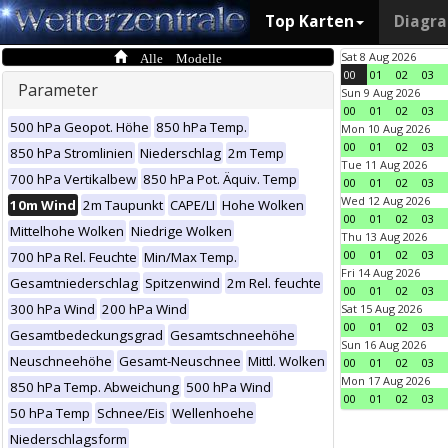
Top Karten
Diagr
Alle Modelle
Sat 8 Aug 2026
00
01
02
03
Parameter
Sun 9 Aug 2026
00
01
02
03
500 hPa Geopot. Höhe
850 hPa Temp.
Mon 10 Aug 2026
00
01
02
03
850 hPa Stromlinien
Niederschlag
2m Temp
Tue 11 Aug 2026
700 hPa Vertikalbew
850 hPa Pot. Äquiv. Temp
00
01
02
03
Wed 12 Aug 2026
10m Wind
2m Taupunkt
CAPE/LI
Hohe Wolken
00
01
02
03
Mittelhohe Wolken
Niedrige Wolken
Thu 13 Aug 2026
00
01
02
03
700 hPa Rel. Feuchte
Min/Max Temp.
Fri 14 Aug 2026
Gesamtniederschlag
Spitzenwind
2m Rel. feuchte
00
01
02
03
300 hPa Wind
200 hPa Wind
Sat 15 Aug 2026
00
01
02
03
Gesamtbedeckungsgrad
Gesamtschneehöhe
Sun 16 Aug 2026
Neuschneehöhe
Gesamt-Neuschnee
Mittl. Wolken
00
01
02
03
Mon 17 Aug 2026
850 hPa Temp. Abweichung
500 hPa Wind
00
01
02
03
50 hPa Temp
Schnee/Eis
Wellenhoehe
Niederschlagsform