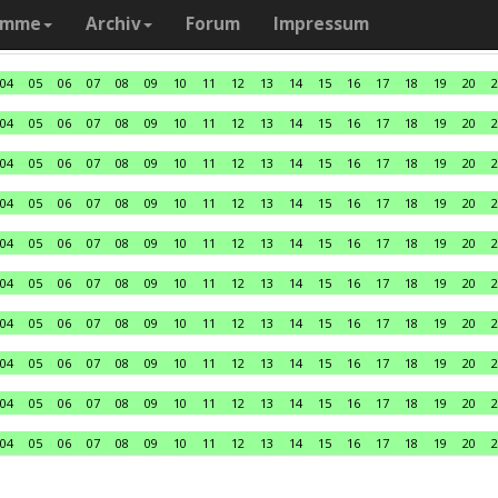
amme
Archiv
Forum
Impressum
04
05
06
07
08
09
10
11
12
13
14
15
16
17
18
19
20
2
04
05
06
07
08
09
10
11
12
13
14
15
16
17
18
19
20
2
04
05
06
07
08
09
10
11
12
13
14
15
16
17
18
19
20
2
04
05
06
07
08
09
10
11
12
13
14
15
16
17
18
19
20
2
04
05
06
07
08
09
10
11
12
13
14
15
16
17
18
19
20
2
04
05
06
07
08
09
10
11
12
13
14
15
16
17
18
19
20
2
04
05
06
07
08
09
10
11
12
13
14
15
16
17
18
19
20
2
04
05
06
07
08
09
10
11
12
13
14
15
16
17
18
19
20
2
04
05
06
07
08
09
10
11
12
13
14
15
16
17
18
19
20
2
04
05
06
07
08
09
10
11
12
13
14
15
16
17
18
19
20
2