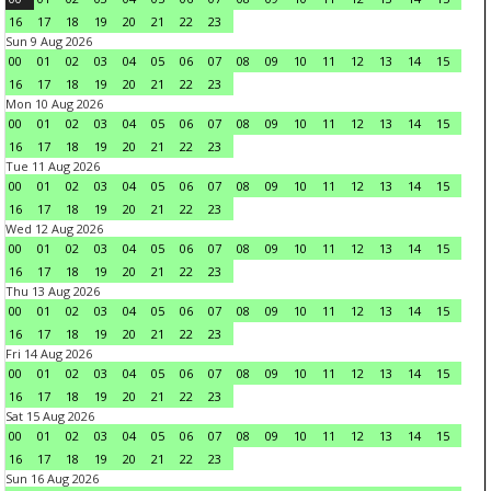
16
17
18
19
20
21
22
23
Sun 9 Aug 2026
00
01
02
03
04
05
06
07
08
09
10
11
12
13
14
15
16
17
18
19
20
21
22
23
Mon 10 Aug 2026
00
01
02
03
04
05
06
07
08
09
10
11
12
13
14
15
16
17
18
19
20
21
22
23
Tue 11 Aug 2026
00
01
02
03
04
05
06
07
08
09
10
11
12
13
14
15
16
17
18
19
20
21
22
23
Wed 12 Aug 2026
00
01
02
03
04
05
06
07
08
09
10
11
12
13
14
15
16
17
18
19
20
21
22
23
Thu 13 Aug 2026
00
01
02
03
04
05
06
07
08
09
10
11
12
13
14
15
16
17
18
19
20
21
22
23
Fri 14 Aug 2026
00
01
02
03
04
05
06
07
08
09
10
11
12
13
14
15
16
17
18
19
20
21
22
23
Sat 15 Aug 2026
00
01
02
03
04
05
06
07
08
09
10
11
12
13
14
15
16
17
18
19
20
21
22
23
Sun 16 Aug 2026