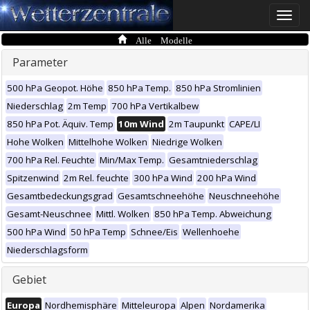
Toggle
naviga
Alle Modelle
Parameter
500 hPa Geopot. Höhe
850 hPa Temp.
850 hPa Stromlinien
Niederschlag
2m Temp
700 hPa Vertikalbew
850 hPa Pot. Äquiv. Temp
10m Wind
2m Taupunkt
CAPE/LI
Hohe Wolken
Mittelhohe Wolken
Niedrige Wolken
700 hPa Rel. Feuchte
Min/Max Temp.
Gesamtniederschlag
Spitzenwind
2m Rel. feuchte
300 hPa Wind
200 hPa Wind
Gesamtbedeckungsgrad
Gesamtschneehöhe
Neuschneehöhe
Gesamt-Neuschnee
Mittl. Wolken
850 hPa Temp. Abweichung
500 hPa Wind
50 hPa Temp
Schnee/Eis
Wellenhoehe
Niederschlagsform
Gebiet
Europa
Nordhemisphäre
Mitteleuropa
Alpen
Nordamerika