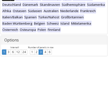
Deutschland
Dänemark
Skandinavien
Südhemisphäre
Südamerika
Afrika
Ostasien
Südasien
Australien
Niederlande
Frankreich
Italien/Balkan
Spanien
Türkei/Nahost
Großbritannien
Baden Württemberg
Belgien
Schweiz
Island
Mittelamerika
Österreich
Osteuropa
Polen
Finnland
Options
Intervall
Number of panels in row
1
3
6
12
24
1
2
3
4
6