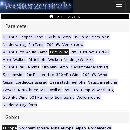
Toggle
naviga
Alle Modelle
Parameter
500 hPa Geopot. Höhe
850 hPa Temp.
850 hPa Stromlinien
Niederschlag
2m Temp
700 hPa Vertikalbew
850 hPa Pot. Äquiv. Temp
10m Wind
2m Taupunkt
CAPE/LI
Hohe Wolken
Mittelhohe Wolken
Niedrige Wolken
700 hPa Rel. Feuchte
Min/Max Temp.
Gesamtniederschlag
Spitzenwind
2m Rel. feuchte
300 hPa Wind
200 hPa Wind
Gesamtbedeckungsgrad
Gesamtschneehöhe
Neuschneehöhe
Gesamt-Neuschnee
Mittl. Wolken
850 hPa Temp. Abweichung
500 hPa Wind
50 hPa Temp
Schnee/Eis
Wellenhoehe
Niederschlagsform
Gebiet
Europa
Nordhemisphäre
Mitteleuropa
Alpen
Nordamerika