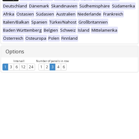
Deutschland
Dänemark
Skandinavien
Südhemisphäre
Südamerika
Afrika
Ostasien
Südasien
Australien
Niederlande
Frankreich
Italien/Balkan
Spanien
Türkei/Nahost
Großbritannien
Baden Württemberg
Belgien
Schweiz
Island
Mittelamerika
Österreich
Osteuropa
Polen
Finnland
Options
Intervall
Number of panels in row
1
3
6
12
24
1
2
3
4
6