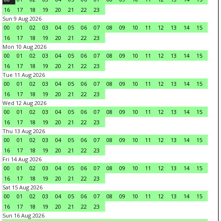
16
17
18
19
20
21
22
23
Sun 9 Aug 2026
00
01
02
03
04
05
06
07
08
09
10
11
12
13
14
15
16
17
18
19
20
21
22
23
Mon 10 Aug 2026
00
01
02
03
04
05
06
07
08
09
10
11
12
13
14
15
16
17
18
19
20
21
22
23
Tue 11 Aug 2026
00
01
02
03
04
05
06
07
08
09
10
11
12
13
14
15
16
17
18
19
20
21
22
23
Wed 12 Aug 2026
00
01
02
03
04
05
06
07
08
09
10
11
12
13
14
15
16
17
18
19
20
21
22
23
Thu 13 Aug 2026
00
01
02
03
04
05
06
07
08
09
10
11
12
13
14
15
16
17
18
19
20
21
22
23
Fri 14 Aug 2026
00
01
02
03
04
05
06
07
08
09
10
11
12
13
14
15
16
17
18
19
20
21
22
23
Sat 15 Aug 2026
00
01
02
03
04
05
06
07
08
09
10
11
12
13
14
15
16
17
18
19
20
21
22
23
Sun 16 Aug 2026