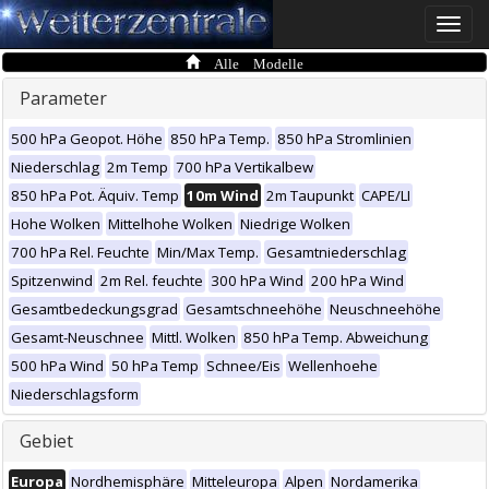
Toggle
naviga
Alle Modelle
Parameter
500 hPa Geopot. Höhe
850 hPa Temp.
850 hPa Stromlinien
Niederschlag
2m Temp
700 hPa Vertikalbew
850 hPa Pot. Äquiv. Temp
10m Wind
2m Taupunkt
CAPE/LI
Hohe Wolken
Mittelhohe Wolken
Niedrige Wolken
700 hPa Rel. Feuchte
Min/Max Temp.
Gesamtniederschlag
Spitzenwind
2m Rel. feuchte
300 hPa Wind
200 hPa Wind
Gesamtbedeckungsgrad
Gesamtschneehöhe
Neuschneehöhe
Gesamt-Neuschnee
Mittl. Wolken
850 hPa Temp. Abweichung
500 hPa Wind
50 hPa Temp
Schnee/Eis
Wellenhoehe
Niederschlagsform
Gebiet
Europa
Nordhemisphäre
Mitteleuropa
Alpen
Nordamerika