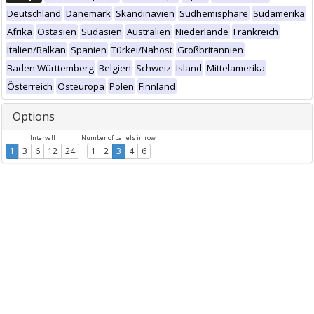
Deutschland
Dänemark
Skandinavien
Südhemisphäre
Südamerika
Afrika
Ostasien
Südasien
Australien
Niederlande
Frankreich
Italien/Balkan
Spanien
Türkei/Nahost
Großbritannien
Baden Württemberg
Belgien
Schweiz
Island
Mittelamerika
Österreich
Osteuropa
Polen
Finnland
Options
Intervall
Number of panels in row
1
3
6
12
24
1
2
3
4
6