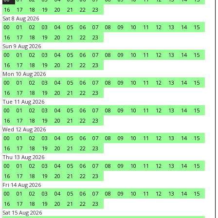
16
17
18
19
20
21
22
23
Sat 8 Aug 2026
00
01
02
03
04
05
06
07
08
09
10
11
12
13
14
15
16
17
18
19
20
21
22
23
Sun 9 Aug 2026
00
01
02
03
04
05
06
07
08
09
10
11
12
13
14
15
16
17
18
19
20
21
22
23
Mon 10 Aug 2026
00
01
02
03
04
05
06
07
08
09
10
11
12
13
14
15
16
17
18
19
20
21
22
23
Tue 11 Aug 2026
00
01
02
03
04
05
06
07
08
09
10
11
12
13
14
15
16
17
18
19
20
21
22
23
Wed 12 Aug 2026
00
01
02
03
04
05
06
07
08
09
10
11
12
13
14
15
16
17
18
19
20
21
22
23
Thu 13 Aug 2026
00
01
02
03
04
05
06
07
08
09
10
11
12
13
14
15
16
17
18
19
20
21
22
23
Fri 14 Aug 2026
00
01
02
03
04
05
06
07
08
09
10
11
12
13
14
15
16
17
18
19
20
21
22
23
Sat 15 Aug 2026