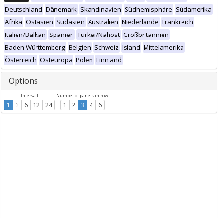
Deutschland
Dänemark
Skandinavien
Südhemisphäre
Südamerika
Afrika
Ostasien
Südasien
Australien
Niederlande
Frankreich
Italien/Balkan
Spanien
Türkei/Nahost
Großbritannien
Baden Württemberg
Belgien
Schweiz
Island
Mittelamerika
Österreich
Osteuropa
Polen
Finnland
Options
Intervall
Number of panels in row
1
3
6
12
24
1
2
3
4
6