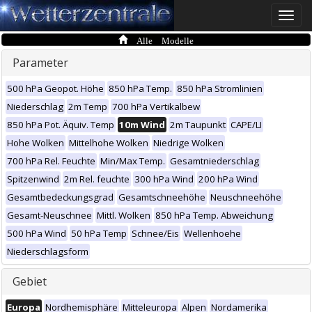
Toggle
naviga
Alle Modelle
Parameter
500 hPa Geopot. Höhe
850 hPa Temp.
850 hPa Stromlinien
Niederschlag
2m Temp
700 hPa Vertikalbew
850 hPa Pot. Äquiv. Temp
10m Wind
2m Taupunkt
CAPE/LI
Hohe Wolken
Mittelhohe Wolken
Niedrige Wolken
700 hPa Rel. Feuchte
Min/Max Temp.
Gesamtniederschlag
Spitzenwind
2m Rel. feuchte
300 hPa Wind
200 hPa Wind
Gesamtbedeckungsgrad
Gesamtschneehöhe
Neuschneehöhe
Gesamt-Neuschnee
Mittl. Wolken
850 hPa Temp. Abweichung
500 hPa Wind
50 hPa Temp
Schnee/Eis
Wellenhoehe
Niederschlagsform
Gebiet
Europa
Nordhemisphäre
Mitteleuropa
Alpen
Nordamerika