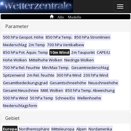
Toggle
naviga
Alle Modelle
Parameter
500 hPa Geopot. Höhe
850 hPa Temp.
850 hPa Stromlinien
Niederschlag
2m Temp
700 hPa Vertikalbew
850 hPa Pot. Äquiv. Temp
10m Wind
2m Taupunkt
CAPE/LI
Hohe Wolken
Mittelhohe Wolken
Niedrige Wolken
700 hPa Rel. Feuchte
Min/Max Temp.
Gesamtniederschlag
Spitzenwind
2m Rel. feuchte
300 hPa Wind
200 hPa Wind
Gesamtbedeckungsgrad
Gesamtschneehöhe
Neuschneehöhe
Gesamt-Neuschnee
Mittl. Wolken
850 hPa Temp. Abweichung
500 hPa Wind
50 hPa Temp
Schnee/Eis
Wellenhoehe
Niederschlagsform
Gebiet
Europa
Nordhemisphäre
Mitteleuropa
Alpen
Nordamerika