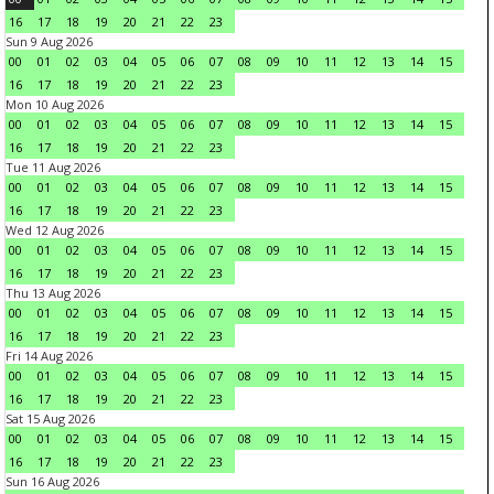
16
17
18
19
20
21
22
23
Sun 9 Aug 2026
00
01
02
03
04
05
06
07
08
09
10
11
12
13
14
15
16
17
18
19
20
21
22
23
Mon 10 Aug 2026
00
01
02
03
04
05
06
07
08
09
10
11
12
13
14
15
16
17
18
19
20
21
22
23
Tue 11 Aug 2026
00
01
02
03
04
05
06
07
08
09
10
11
12
13
14
15
16
17
18
19
20
21
22
23
Wed 12 Aug 2026
00
01
02
03
04
05
06
07
08
09
10
11
12
13
14
15
16
17
18
19
20
21
22
23
Thu 13 Aug 2026
00
01
02
03
04
05
06
07
08
09
10
11
12
13
14
15
16
17
18
19
20
21
22
23
Fri 14 Aug 2026
00
01
02
03
04
05
06
07
08
09
10
11
12
13
14
15
16
17
18
19
20
21
22
23
Sat 15 Aug 2026
00
01
02
03
04
05
06
07
08
09
10
11
12
13
14
15
16
17
18
19
20
21
22
23
Sun 16 Aug 2026