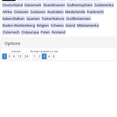
Deutschland
Dänemark
Skandinavien
Südhemisphäre
Südamerika
Afrika
Ostasien
Südasien
Australien
Niederlande
Frankreich
Italien/Balkan
Spanien
Türkei/Nahost
Großbritannien
Baden Württemberg
Belgien
Schweiz
Island
Mittelamerika
Österreich
Osteuropa
Polen
Finnland
Options
Intervall
Number of panels in row
1
3
6
12
24
1
2
3
4
6