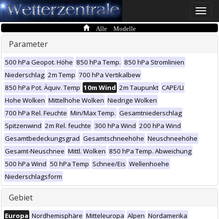
Toggle
naviga
Alle Modelle
Parameter
500 hPa Geopot. Höhe
850 hPa Temp.
850 hPa Stromlinien
Niederschlag
2m Temp
700 hPa Vertikalbew
850 hPa Pot. Äquiv. Temp
10m Wind
2m Taupunkt
CAPE/LI
Hohe Wolken
Mittelhohe Wolken
Niedrige Wolken
700 hPa Rel. Feuchte
Min/Max Temp.
Gesamtniederschlag
Spitzenwind
2m Rel. feuchte
300 hPa Wind
200 hPa Wind
Gesamtbedeckungsgrad
Gesamtschneehöhe
Neuschneehöhe
Gesamt-Neuschnee
Mittl. Wolken
850 hPa Temp. Abweichung
500 hPa Wind
50 hPa Temp
Schnee/Eis
Wellenhoehe
Niederschlagsform
Gebiet
Europa
Nordhemisphäre
Mitteleuropa
Alpen
Nordamerika