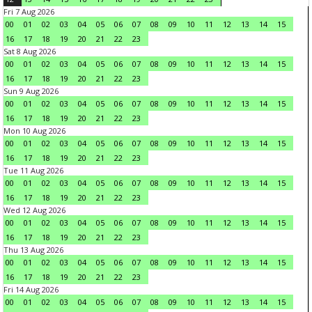
Fri 7 Aug 2026
00
01
02
03
04
05
06
07
08
09
10
11
12
13
14
15
16
17
18
19
20
21
22
23
Sat 8 Aug 2026
00
01
02
03
04
05
06
07
08
09
10
11
12
13
14
15
16
17
18
19
20
21
22
23
Sun 9 Aug 2026
00
01
02
03
04
05
06
07
08
09
10
11
12
13
14
15
16
17
18
19
20
21
22
23
Mon 10 Aug 2026
00
01
02
03
04
05
06
07
08
09
10
11
12
13
14
15
16
17
18
19
20
21
22
23
Tue 11 Aug 2026
00
01
02
03
04
05
06
07
08
09
10
11
12
13
14
15
16
17
18
19
20
21
22
23
Wed 12 Aug 2026
00
01
02
03
04
05
06
07
08
09
10
11
12
13
14
15
16
17
18
19
20
21
22
23
Thu 13 Aug 2026
00
01
02
03
04
05
06
07
08
09
10
11
12
13
14
15
16
17
18
19
20
21
22
23
Fri 14 Aug 2026
00
01
02
03
04
05
06
07
08
09
10
11
12
13
14
15