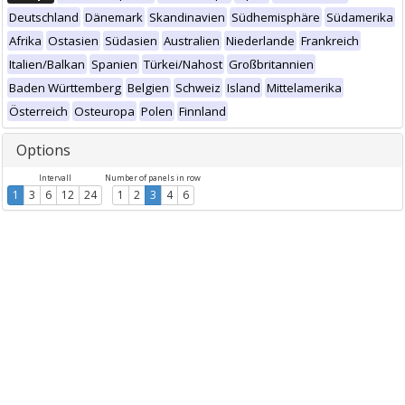
Deutschland
Dänemark
Skandinavien
Südhemisphäre
Südamerika
Afrika
Ostasien
Südasien
Australien
Niederlande
Frankreich
Italien/Balkan
Spanien
Türkei/Nahost
Großbritannien
Baden Württemberg
Belgien
Schweiz
Island
Mittelamerika
Österreich
Osteuropa
Polen
Finnland
Options
Intervall
Number of panels in row
1
3
6
12
24
1
2
3
4
6