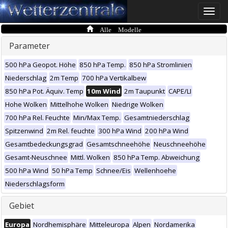
Toggle
naviga
Alle Modelle
Parameter
500 hPa Geopot. Höhe
850 hPa Temp.
850 hPa Stromlinien
Niederschlag
2m Temp
700 hPa Vertikalbew
850 hPa Pot. Äquiv. Temp
10m Wind
2m Taupunkt
CAPE/LI
Hohe Wolken
Mittelhohe Wolken
Niedrige Wolken
700 hPa Rel. Feuchte
Min/Max Temp.
Gesamtniederschlag
Spitzenwind
2m Rel. feuchte
300 hPa Wind
200 hPa Wind
Gesamtbedeckungsgrad
Gesamtschneehöhe
Neuschneehöhe
Gesamt-Neuschnee
Mittl. Wolken
850 hPa Temp. Abweichung
500 hPa Wind
50 hPa Temp
Schnee/Eis
Wellenhoehe
Niederschlagsform
Gebiet
Europa
Nordhemisphäre
Mitteleuropa
Alpen
Nordamerika