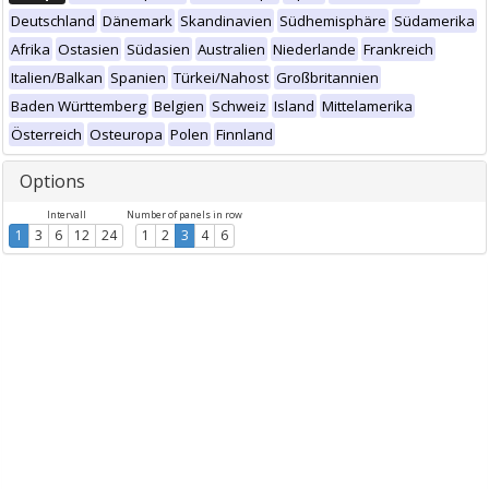
Deutschland
Dänemark
Skandinavien
Südhemisphäre
Südamerika
Afrika
Ostasien
Südasien
Australien
Niederlande
Frankreich
Italien/Balkan
Spanien
Türkei/Nahost
Großbritannien
Baden Württemberg
Belgien
Schweiz
Island
Mittelamerika
Österreich
Osteuropa
Polen
Finnland
Options
Intervall
Number of panels in row
1
3
6
12
24
1
2
3
4
6