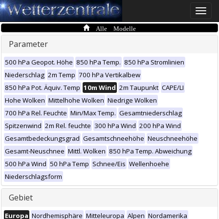
Toggle
naviga
Alle Modelle
Parameter
500 hPa Geopot. Höhe
850 hPa Temp.
850 hPa Stromlinien
Niederschlag
2m Temp
700 hPa Vertikalbew
850 hPa Pot. Äquiv. Temp
10m Wind
2m Taupunkt
CAPE/LI
Hohe Wolken
Mittelhohe Wolken
Niedrige Wolken
700 hPa Rel. Feuchte
Min/Max Temp.
Gesamtniederschlag
Spitzenwind
2m Rel. feuchte
300 hPa Wind
200 hPa Wind
Gesamtbedeckungsgrad
Gesamtschneehöhe
Neuschneehöhe
Gesamt-Neuschnee
Mittl. Wolken
850 hPa Temp. Abweichung
500 hPa Wind
50 hPa Temp
Schnee/Eis
Wellenhoehe
Niederschlagsform
Gebiet
Europa
Nordhemisphäre
Mitteleuropa
Alpen
Nordamerika