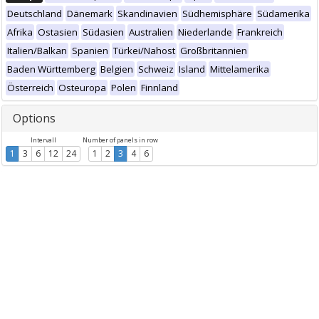
Deutschland
Dänemark
Skandinavien
Südhemisphäre
Südamerika
Afrika
Ostasien
Südasien
Australien
Niederlande
Frankreich
Italien/Balkan
Spanien
Türkei/Nahost
Großbritannien
Baden Württemberg
Belgien
Schweiz
Island
Mittelamerika
Österreich
Osteuropa
Polen
Finnland
Options
Intervall
Number of panels in row
1
3
6
12
24
1
2
3
4
6