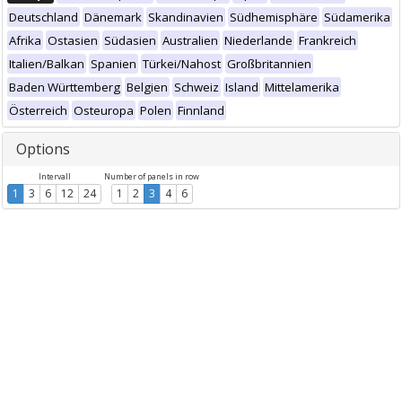
Deutschland
Dänemark
Skandinavien
Südhemisphäre
Südamerika
Afrika
Ostasien
Südasien
Australien
Niederlande
Frankreich
Italien/Balkan
Spanien
Türkei/Nahost
Großbritannien
Baden Württemberg
Belgien
Schweiz
Island
Mittelamerika
Österreich
Osteuropa
Polen
Finnland
Options
Intervall
Number of panels in row
1
3
6
12
24
1
2
3
4
6