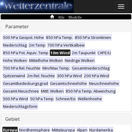
Toggle
naviga
Alle Modelle
Parameter
500 hPa Geopot. Höhe
850 hPa Temp.
850 hPa Stromlinien
Niederschlag
2m Temp
700 hPa Vertikalbew
850 hPa Pot. Äquiv. Temp
10m Wind
2m Taupunkt
CAPE/LI
Hohe Wolken
Mittelhohe Wolken
Niedrige Wolken
700 hPa Rel. Feuchte
Min/Max Temp.
Gesamtniederschlag
Spitzenwind
2m Rel. feuchte
300 hPa Wind
200 hPa Wind
Gesamtbedeckungsgrad
Gesamtschneehöhe
Neuschneehöhe
Gesamt-Neuschnee
Mittl. Wolken
850 hPa Temp. Abweichung
500 hPa Wind
50 hPa Temp
Schnee/Eis
Wellenhoehe
Niederschlagsform
Gebiet
Europa
Nordhemisphäre
Mitteleuropa
Alpen
Nordamerika