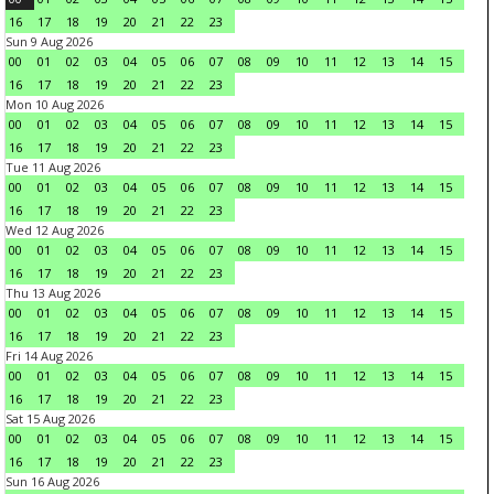
16
17
18
19
20
21
22
23
Sun 9 Aug 2026
00
01
02
03
04
05
06
07
08
09
10
11
12
13
14
15
16
17
18
19
20
21
22
23
Mon 10 Aug 2026
00
01
02
03
04
05
06
07
08
09
10
11
12
13
14
15
16
17
18
19
20
21
22
23
Tue 11 Aug 2026
00
01
02
03
04
05
06
07
08
09
10
11
12
13
14
15
16
17
18
19
20
21
22
23
Wed 12 Aug 2026
00
01
02
03
04
05
06
07
08
09
10
11
12
13
14
15
16
17
18
19
20
21
22
23
Thu 13 Aug 2026
00
01
02
03
04
05
06
07
08
09
10
11
12
13
14
15
16
17
18
19
20
21
22
23
Fri 14 Aug 2026
00
01
02
03
04
05
06
07
08
09
10
11
12
13
14
15
16
17
18
19
20
21
22
23
Sat 15 Aug 2026
00
01
02
03
04
05
06
07
08
09
10
11
12
13
14
15
16
17
18
19
20
21
22
23
Sun 16 Aug 2026