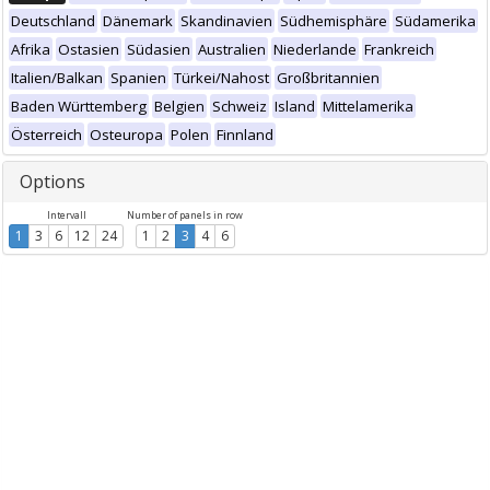
Deutschland
Dänemark
Skandinavien
Südhemisphäre
Südamerika
Afrika
Ostasien
Südasien
Australien
Niederlande
Frankreich
Italien/Balkan
Spanien
Türkei/Nahost
Großbritannien
Baden Württemberg
Belgien
Schweiz
Island
Mittelamerika
Österreich
Osteuropa
Polen
Finnland
Options
Intervall
Number of panels in row
1
3
6
12
24
1
2
3
4
6