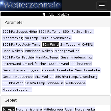
Toggle
naviga
Alle Modelle
Parameter
500 hPa Geopot. Höhe
850 hPa Temp.
850 hPa Stromlinien
Niederschlag
2m Temp
700 hPa Vertikalbew
850 hPa Pot. Äquiv. Temp
10m Wind
2m Taupunkt
CAPE/LI
Hohe Wolken
Mittelhohe Wolken
Niedrige Wolken
700 hPa Rel. Feuchte
Min/Max Temp.
Gesamtniederschlag
Spitzenwind
2m Rel. feuchte
300 hPa Wind
200 hPa Wind
Gesamtbedeckungsgrad
Gesamtschneehöhe
Neuschneehöhe
Gesamt-Neuschnee
Mittl. Wolken
850 hPa Temp. Abweichung
500 hPa Wind
50 hPa Temp
Schnee/Eis
Wellenhoehe
Niederschlagsform
Gebiet
Europa
Nordhemisphäre
Mitteleuropa
Alpen
Nordamerika