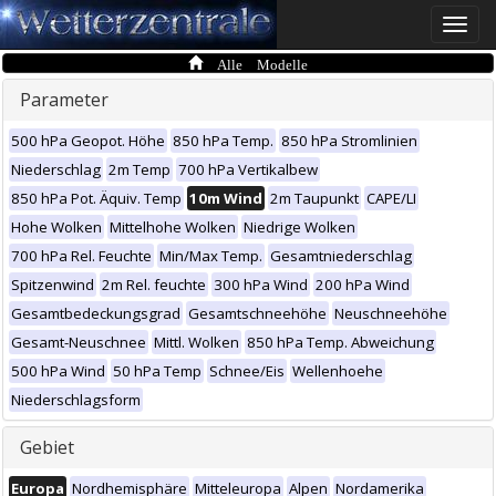
Toggle
naviga
Alle Modelle
Parameter
500 hPa Geopot. Höhe
850 hPa Temp.
850 hPa Stromlinien
Niederschlag
2m Temp
700 hPa Vertikalbew
850 hPa Pot. Äquiv. Temp
10m Wind
2m Taupunkt
CAPE/LI
Hohe Wolken
Mittelhohe Wolken
Niedrige Wolken
700 hPa Rel. Feuchte
Min/Max Temp.
Gesamtniederschlag
Spitzenwind
2m Rel. feuchte
300 hPa Wind
200 hPa Wind
Gesamtbedeckungsgrad
Gesamtschneehöhe
Neuschneehöhe
Gesamt-Neuschnee
Mittl. Wolken
850 hPa Temp. Abweichung
500 hPa Wind
50 hPa Temp
Schnee/Eis
Wellenhoehe
Niederschlagsform
Gebiet
Europa
Nordhemisphäre
Mitteleuropa
Alpen
Nordamerika