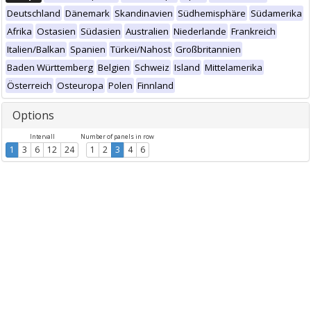
Deutschland
Dänemark
Skandinavien
Südhemisphäre
Südamerika
Afrika
Ostasien
Südasien
Australien
Niederlande
Frankreich
Italien/Balkan
Spanien
Türkei/Nahost
Großbritannien
Baden Württemberg
Belgien
Schweiz
Island
Mittelamerika
Österreich
Osteuropa
Polen
Finnland
Options
Intervall
Number of panels in row
1
3
6
12
24
1
2
3
4
6