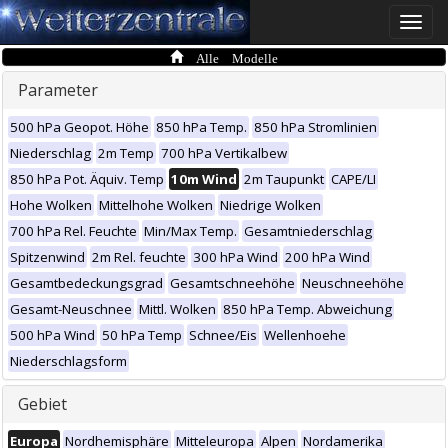
Toggle
naviga
Alle Modelle
Parameter
500 hPa Geopot. Höhe
850 hPa Temp.
850 hPa Stromlinien
Niederschlag
2m Temp
700 hPa Vertikalbew
850 hPa Pot. Äquiv. Temp
10m Wind
2m Taupunkt
CAPE/LI
Hohe Wolken
Mittelhohe Wolken
Niedrige Wolken
700 hPa Rel. Feuchte
Min/Max Temp.
Gesamtniederschlag
Spitzenwind
2m Rel. feuchte
300 hPa Wind
200 hPa Wind
Gesamtbedeckungsgrad
Gesamtschneehöhe
Neuschneehöhe
Gesamt-Neuschnee
Mittl. Wolken
850 hPa Temp. Abweichung
500 hPa Wind
50 hPa Temp
Schnee/Eis
Wellenhoehe
Niederschlagsform
Gebiet
Europa
Nordhemisphäre
Mitteleuropa
Alpen
Nordamerika