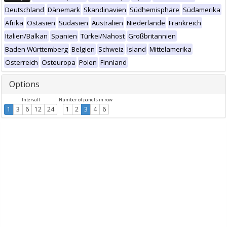
Deutschland
Dänemark
Skandinavien
Südhemisphäre
Südamerika
Afrika
Ostasien
Südasien
Australien
Niederlande
Frankreich
Italien/Balkan
Spanien
Türkei/Nahost
Großbritannien
Baden Württemberg
Belgien
Schweiz
Island
Mittelamerika
Österreich
Osteuropa
Polen
Finnland
Options
Intervall
Number of panels in row
1
3
6
12
24
1
2
3
4
6