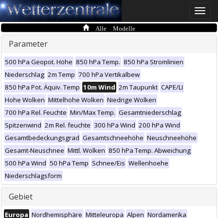
Toggle
naviga
Alle Modelle
Parameter
500 hPa Geopot. Höhe
850 hPa Temp.
850 hPa Stromlinien
Niederschlag
2m Temp
700 hPa Vertikalbew
850 hPa Pot. Äquiv. Temp
10m Wind
2m Taupunkt
CAPE/LI
Hohe Wolken
Mittelhohe Wolken
Niedrige Wolken
700 hPa Rel. Feuchte
Min/Max Temp.
Gesamtniederschlag
Spitzenwind
2m Rel. feuchte
300 hPa Wind
200 hPa Wind
Gesamtbedeckungsgrad
Gesamtschneehöhe
Neuschneehöhe
Gesamt-Neuschnee
Mittl. Wolken
850 hPa Temp. Abweichung
500 hPa Wind
50 hPa Temp
Schnee/Eis
Wellenhoehe
Niederschlagsform
Gebiet
Europa
Nordhemisphäre
Mitteleuropa
Alpen
Nordamerika