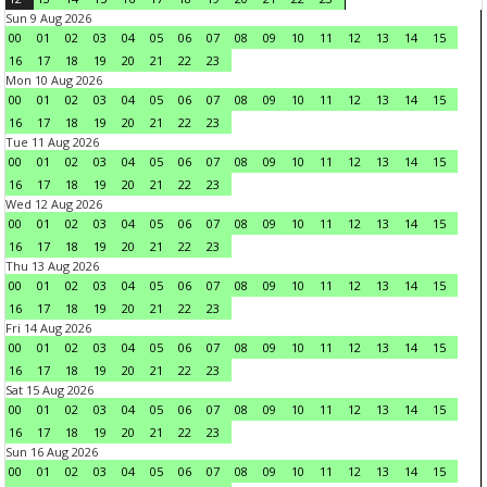
Sun 9 Aug 2026
00
01
02
03
04
05
06
07
08
09
10
11
12
13
14
15
16
17
18
19
20
21
22
23
Mon 10 Aug 2026
00
01
02
03
04
05
06
07
08
09
10
11
12
13
14
15
16
17
18
19
20
21
22
23
Tue 11 Aug 2026
00
01
02
03
04
05
06
07
08
09
10
11
12
13
14
15
16
17
18
19
20
21
22
23
Wed 12 Aug 2026
00
01
02
03
04
05
06
07
08
09
10
11
12
13
14
15
16
17
18
19
20
21
22
23
Thu 13 Aug 2026
00
01
02
03
04
05
06
07
08
09
10
11
12
13
14
15
16
17
18
19
20
21
22
23
Fri 14 Aug 2026
00
01
02
03
04
05
06
07
08
09
10
11
12
13
14
15
16
17
18
19
20
21
22
23
Sat 15 Aug 2026
00
01
02
03
04
05
06
07
08
09
10
11
12
13
14
15
16
17
18
19
20
21
22
23
Sun 16 Aug 2026
00
01
02
03
04
05
06
07
08
09
10
11
12
13
14
15