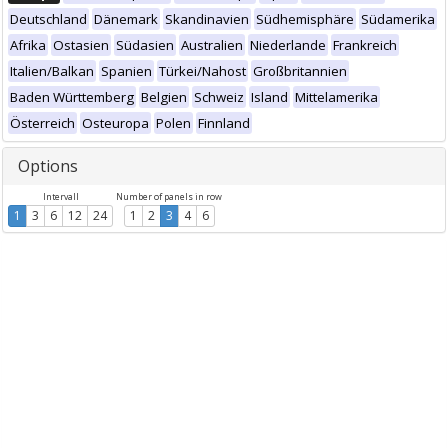
Deutschland
Dänemark
Skandinavien
Südhemisphäre
Südamerika
Afrika
Ostasien
Südasien
Australien
Niederlande
Frankreich
Italien/Balkan
Spanien
Türkei/Nahost
Großbritannien
Baden Württemberg
Belgien
Schweiz
Island
Mittelamerika
Österreich
Osteuropa
Polen
Finnland
Options
Intervall
Number of panels in row
1
3
6
12
24
1
2
3
4
6