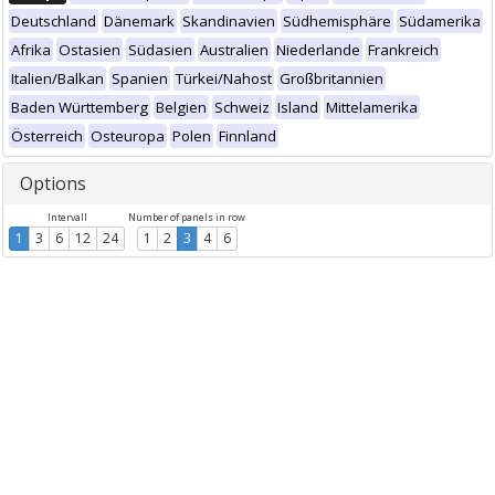
Deutschland
Dänemark
Skandinavien
Südhemisphäre
Südamerika
Afrika
Ostasien
Südasien
Australien
Niederlande
Frankreich
Italien/Balkan
Spanien
Türkei/Nahost
Großbritannien
Baden Württemberg
Belgien
Schweiz
Island
Mittelamerika
Österreich
Osteuropa
Polen
Finnland
Options
Intervall
Number of panels in row
1
3
6
12
24
1
2
3
4
6