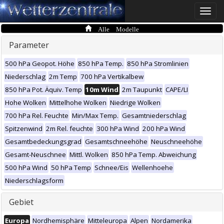
Toggle
naviga
Alle Modelle
Parameter
500 hPa Geopot. Höhe
850 hPa Temp.
850 hPa Stromlinien
Niederschlag
2m Temp
700 hPa Vertikalbew
850 hPa Pot. Äquiv. Temp
10m Wind
2m Taupunkt
CAPE/LI
Hohe Wolken
Mittelhohe Wolken
Niedrige Wolken
700 hPa Rel. Feuchte
Min/Max Temp.
Gesamtniederschlag
Spitzenwind
2m Rel. feuchte
300 hPa Wind
200 hPa Wind
Gesamtbedeckungsgrad
Gesamtschneehöhe
Neuschneehöhe
Gesamt-Neuschnee
Mittl. Wolken
850 hPa Temp. Abweichung
500 hPa Wind
50 hPa Temp
Schnee/Eis
Wellenhoehe
Niederschlagsform
Gebiet
Europa
Nordhemisphäre
Mitteleuropa
Alpen
Nordamerika