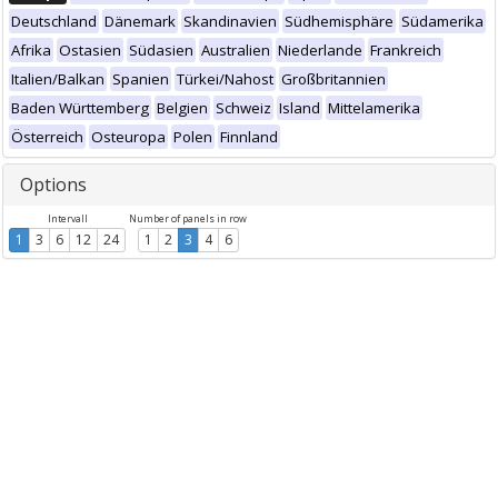
Deutschland
Dänemark
Skandinavien
Südhemisphäre
Südamerika
Afrika
Ostasien
Südasien
Australien
Niederlande
Frankreich
Italien/Balkan
Spanien
Türkei/Nahost
Großbritannien
Baden Württemberg
Belgien
Schweiz
Island
Mittelamerika
Österreich
Osteuropa
Polen
Finnland
Options
Intervall
Number of panels in row
1
3
6
12
24
1
2
3
4
6