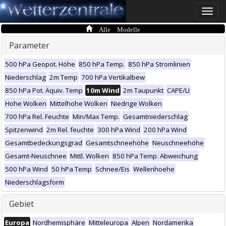
Toggle
naviga
Alle Modelle
Parameter
500 hPa Geopot. Höhe
850 hPa Temp.
850 hPa Stromlinien
Niederschlag
2m Temp
700 hPa Vertikalbew
850 hPa Pot. Äquiv. Temp
10m Wind
2m Taupunkt
CAPE/LI
Hohe Wolken
Mittelhohe Wolken
Niedrige Wolken
700 hPa Rel. Feuchte
Min/Max Temp.
Gesamtniederschlag
Spitzenwind
2m Rel. feuchte
300 hPa Wind
200 hPa Wind
Gesamtbedeckungsgrad
Gesamtschneehöhe
Neuschneehöhe
Gesamt-Neuschnee
Mittl. Wolken
850 hPa Temp. Abweichung
500 hPa Wind
50 hPa Temp
Schnee/Eis
Wellenhoehe
Niederschlagsform
Gebiet
Europa
Nordhemisphäre
Mitteleuropa
Alpen
Nordamerika