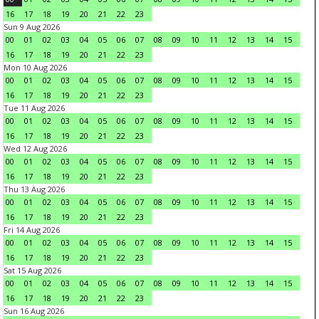
16
17
18
19
20
21
22
23
Sun 9 Aug 2026
00
01
02
03
04
05
06
07
08
09
10
11
12
13
14
15
16
17
18
19
20
21
22
23
Mon 10 Aug 2026
00
01
02
03
04
05
06
07
08
09
10
11
12
13
14
15
16
17
18
19
20
21
22
23
Tue 11 Aug 2026
00
01
02
03
04
05
06
07
08
09
10
11
12
13
14
15
16
17
18
19
20
21
22
23
Wed 12 Aug 2026
00
01
02
03
04
05
06
07
08
09
10
11
12
13
14
15
16
17
18
19
20
21
22
23
Thu 13 Aug 2026
00
01
02
03
04
05
06
07
08
09
10
11
12
13
14
15
16
17
18
19
20
21
22
23
Fri 14 Aug 2026
00
01
02
03
04
05
06
07
08
09
10
11
12
13
14
15
16
17
18
19
20
21
22
23
Sat 15 Aug 2026
00
01
02
03
04
05
06
07
08
09
10
11
12
13
14
15
16
17
18
19
20
21
22
23
Sun 16 Aug 2026