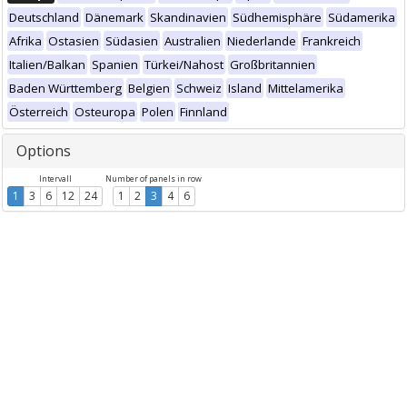
Deutschland
Dänemark
Skandinavien
Südhemisphäre
Südamerika
Afrika
Ostasien
Südasien
Australien
Niederlande
Frankreich
Italien/Balkan
Spanien
Türkei/Nahost
Großbritannien
Baden Württemberg
Belgien
Schweiz
Island
Mittelamerika
Österreich
Osteuropa
Polen
Finnland
Options
Intervall
Number of panels in row
1
3
6
12
24
1
2
3
4
6