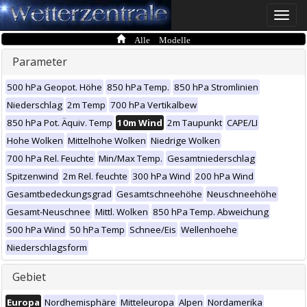
Toggle
naviga
Alle Modelle
Parameter
500 hPa Geopot. Höhe
850 hPa Temp.
850 hPa Stromlinien
Niederschlag
2m Temp
700 hPa Vertikalbew
850 hPa Pot. Äquiv. Temp
10m Wind
2m Taupunkt
CAPE/LI
Hohe Wolken
Mittelhohe Wolken
Niedrige Wolken
700 hPa Rel. Feuchte
Min/Max Temp.
Gesamtniederschlag
Spitzenwind
2m Rel. feuchte
300 hPa Wind
200 hPa Wind
Gesamtbedeckungsgrad
Gesamtschneehöhe
Neuschneehöhe
Gesamt-Neuschnee
Mittl. Wolken
850 hPa Temp. Abweichung
500 hPa Wind
50 hPa Temp
Schnee/Eis
Wellenhoehe
Niederschlagsform
Gebiet
Europa
Nordhemisphäre
Mitteleuropa
Alpen
Nordamerika