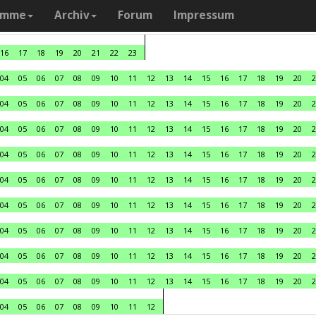
amme
Archiv
Forum
Impressum
16
17
18
19
20
21
22
23
04
05
06
07
08
09
10
11
12
13
14
15
16
17
18
19
20
2
04
05
06
07
08
09
10
11
12
13
14
15
16
17
18
19
20
2
04
05
06
07
08
09
10
11
12
13
14
15
16
17
18
19
20
2
04
05
06
07
08
09
10
11
12
13
14
15
16
17
18
19
20
2
04
05
06
07
08
09
10
11
12
13
14
15
16
17
18
19
20
2
04
05
06
07
08
09
10
11
12
13
14
15
16
17
18
19
20
2
04
05
06
07
08
09
10
11
12
13
14
15
16
17
18
19
20
2
04
05
06
07
08
09
10
11
12
13
14
15
16
17
18
19
20
2
04
05
06
07
08
09
10
11
12
13
14
15
16
17
18
19
20
2
04
05
06
07
08
09
10
11
12