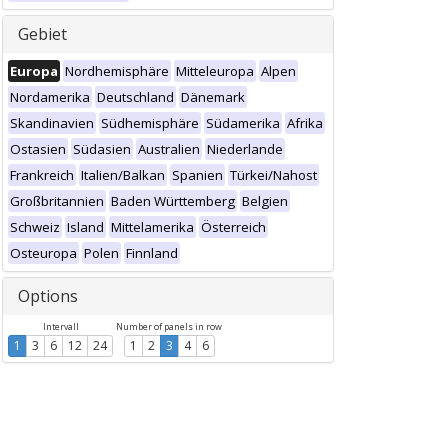
Gebiet
Europa
Nordhemisphäre
Mitteleuropa
Alpen
Nordamerika
Deutschland
Dänemark
Skandinavien
Südhemisphäre
Südamerika
Afrika
Ostasien
Südasien
Australien
Niederlande
Frankreich
Italien/Balkan
Spanien
Türkei/Nahost
Großbritannien
Baden Württemberg
Belgien
Schweiz
Island
Mittelamerika
Österreich
Osteuropa
Polen
Finnland
Options
Intervall
Number of panels in row
1
3
6
12
24
1
2
3
4
6