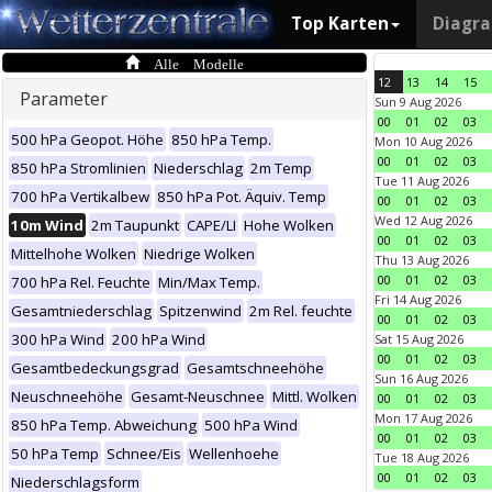
Top Karten
Diagr
Alle Modelle
12
13
14
15
Parameter
Sun 9 Aug 2026
00
01
02
03
500 hPa Geopot. Höhe
850 hPa Temp.
Mon 10 Aug 2026
00
01
02
03
850 hPa Stromlinien
Niederschlag
2m Temp
Tue 11 Aug 2026
700 hPa Vertikalbew
850 hPa Pot. Äquiv. Temp
00
01
02
03
Wed 12 Aug 2026
10m Wind
2m Taupunkt
CAPE/LI
Hohe Wolken
00
01
02
03
Mittelhohe Wolken
Niedrige Wolken
Thu 13 Aug 2026
00
01
02
03
700 hPa Rel. Feuchte
Min/Max Temp.
Fri 14 Aug 2026
Gesamtniederschlag
Spitzenwind
2m Rel. feuchte
00
01
02
03
300 hPa Wind
200 hPa Wind
Sat 15 Aug 2026
00
01
02
03
Gesamtbedeckungsgrad
Gesamtschneehöhe
Sun 16 Aug 2026
Neuschneehöhe
Gesamt-Neuschnee
Mittl. Wolken
00
01
02
03
Mon 17 Aug 2026
850 hPa Temp. Abweichung
500 hPa Wind
00
01
02
03
50 hPa Temp
Schnee/Eis
Wellenhoehe
Tue 18 Aug 2026
00
01
02
03
Niederschlagsform