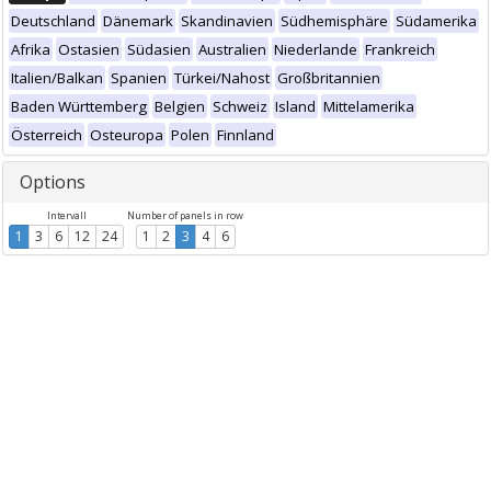
Deutschland
Dänemark
Skandinavien
Südhemisphäre
Südamerika
Afrika
Ostasien
Südasien
Australien
Niederlande
Frankreich
Italien/Balkan
Spanien
Türkei/Nahost
Großbritannien
Baden Württemberg
Belgien
Schweiz
Island
Mittelamerika
Österreich
Osteuropa
Polen
Finnland
Options
Intervall
Number of panels in row
1
3
6
12
24
1
2
3
4
6