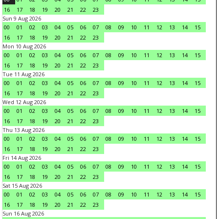
16
17
18
19
20
21
22
23
Sun 9 Aug 2026
00
01
02
03
04
05
06
07
08
09
10
11
12
13
14
15
16
17
18
19
20
21
22
23
Mon 10 Aug 2026
00
01
02
03
04
05
06
07
08
09
10
11
12
13
14
15
16
17
18
19
20
21
22
23
Tue 11 Aug 2026
00
01
02
03
04
05
06
07
08
09
10
11
12
13
14
15
16
17
18
19
20
21
22
23
Wed 12 Aug 2026
00
01
02
03
04
05
06
07
08
09
10
11
12
13
14
15
16
17
18
19
20
21
22
23
Thu 13 Aug 2026
00
01
02
03
04
05
06
07
08
09
10
11
12
13
14
15
16
17
18
19
20
21
22
23
Fri 14 Aug 2026
00
01
02
03
04
05
06
07
08
09
10
11
12
13
14
15
16
17
18
19
20
21
22
23
Sat 15 Aug 2026
00
01
02
03
04
05
06
07
08
09
10
11
12
13
14
15
16
17
18
19
20
21
22
23
Sun 16 Aug 2026