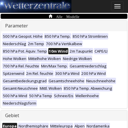
Toggle
naviga
Alle Modelle
Parameter
500 hPa Geopot. Höhe
850 hPa Temp.
850 hPa Stromlinien
Niederschlag
2m Temp
700 hPa Vertikalbew
850 hPa Pot. Äquiv. Temp
10m Wind
2m Taupunkt
CAPE/LI
Hohe Wolken
Mittelhohe Wolken
Niedrige Wolken
700 hPa Rel. Feuchte
Min/Max Temp.
Gesamtniederschlag
Spitzenwind
2m Rel. feuchte
300 hPa Wind
200 hPa Wind
Gesamtbedeckungsgrad
Gesamtschneehöhe
Neuschneehöhe
Gesamt-Neuschnee
Mittl. Wolken
850 hPa Temp. Abweichung
500 hPa Wind
50 hPa Temp
Schnee/Eis
Wellenhoehe
Niederschlagsform
Gebiet
Europa
Nordhemisphäre
Mitteleuropa
Alpen
Nordamerika