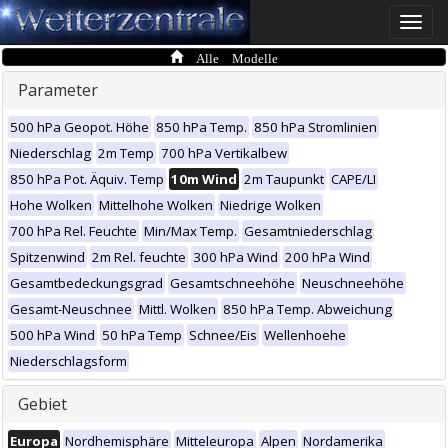
Toggle
naviga
Alle Modelle
Parameter
500 hPa Geopot. Höhe
850 hPa Temp.
850 hPa Stromlinien
Niederschlag
2m Temp
700 hPa Vertikalbew
850 hPa Pot. Äquiv. Temp
10m Wind
2m Taupunkt
CAPE/LI
Hohe Wolken
Mittelhohe Wolken
Niedrige Wolken
700 hPa Rel. Feuchte
Min/Max Temp.
Gesamtniederschlag
Spitzenwind
2m Rel. feuchte
300 hPa Wind
200 hPa Wind
Gesamtbedeckungsgrad
Gesamtschneehöhe
Neuschneehöhe
Gesamt-Neuschnee
Mittl. Wolken
850 hPa Temp. Abweichung
500 hPa Wind
50 hPa Temp
Schnee/Eis
Wellenhoehe
Niederschlagsform
Gebiet
Europa
Nordhemisphäre
Mitteleuropa
Alpen
Nordamerika