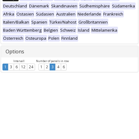
Deutschland
Dänemark
Skandinavien
Südhemisphäre
Südamerika
Afrika
Ostasien
Südasien
Australien
Niederlande
Frankreich
Italien/Balkan
Spanien
Türkei/Nahost
Großbritannien
Baden Württemberg
Belgien
Schweiz
Island
Mittelamerika
Österreich
Osteuropa
Polen
Finnland
Options
Intervall
Number of panels in row
1
3
6
12
24
1
2
3
4
6