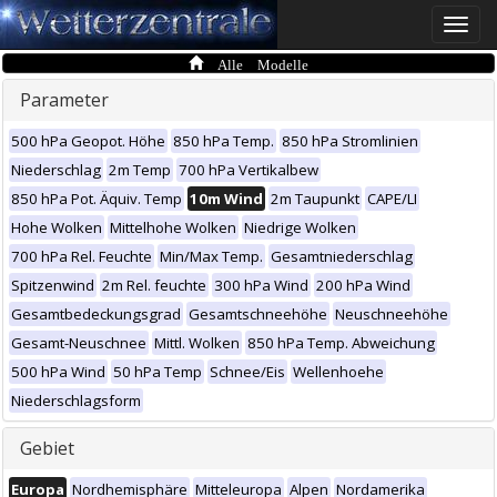
Toggle
naviga
Alle Modelle
Parameter
500 hPa Geopot. Höhe
850 hPa Temp.
850 hPa Stromlinien
Niederschlag
2m Temp
700 hPa Vertikalbew
850 hPa Pot. Äquiv. Temp
10m Wind
2m Taupunkt
CAPE/LI
Hohe Wolken
Mittelhohe Wolken
Niedrige Wolken
700 hPa Rel. Feuchte
Min/Max Temp.
Gesamtniederschlag
Spitzenwind
2m Rel. feuchte
300 hPa Wind
200 hPa Wind
Gesamtbedeckungsgrad
Gesamtschneehöhe
Neuschneehöhe
Gesamt-Neuschnee
Mittl. Wolken
850 hPa Temp. Abweichung
500 hPa Wind
50 hPa Temp
Schnee/Eis
Wellenhoehe
Niederschlagsform
Gebiet
Europa
Nordhemisphäre
Mitteleuropa
Alpen
Nordamerika