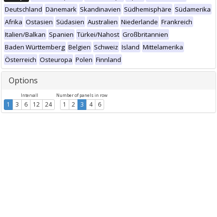
Deutschland
Dänemark
Skandinavien
Südhemisphäre
Südamerika
Afrika
Ostasien
Südasien
Australien
Niederlande
Frankreich
Italien/Balkan
Spanien
Türkei/Nahost
Großbritannien
Baden Württemberg
Belgien
Schweiz
Island
Mittelamerika
Österreich
Osteuropa
Polen
Finnland
Options
Intervall
Number of panels in row
1
3
6
12
24
1
2
3
4
6