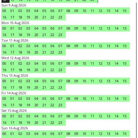
Sun 9 Aug 2026
00
01
02
03
04
05
06
07
08
09
10
11
12
13
14
15
16
17
18
19
20
21
22
23
Mon 10 Aug 2026
00
01
02
03
04
05
06
07
08
09
10
11
12
13
14
15
16
17
18
19
20
21
22
23
Tue 11 Aug 2026
00
01
02
03
04
05
06
07
08
09
10
11
12
13
14
15
16
17
18
19
20
21
22
23
Wed 12 Aug 2026
00
01
02
03
04
05
06
07
08
09
10
11
12
13
14
15
16
17
18
19
20
21
22
23
Thu 13 Aug 2026
00
01
02
03
04
05
06
07
08
09
10
11
12
13
14
15
16
17
18
19
20
21
22
23
Fri 14 Aug 2026
00
01
02
03
04
05
06
07
08
09
10
11
12
13
14
15
16
17
18
19
20
21
22
23
Sat 15 Aug 2026
00
01
02
03
04
05
06
07
08
09
10
11
12
13
14
15
16
17
18
19
20
21
22
23
Sun 16 Aug 2026
00
01
02
03
04
05
06
07
08
09
10
11
12
13
14
15