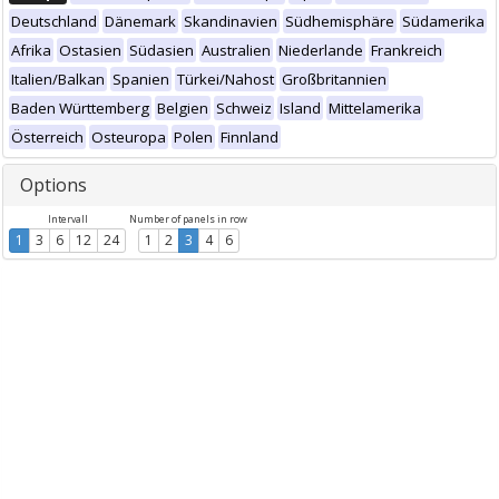
Deutschland
Dänemark
Skandinavien
Südhemisphäre
Südamerika
Afrika
Ostasien
Südasien
Australien
Niederlande
Frankreich
Italien/Balkan
Spanien
Türkei/Nahost
Großbritannien
Baden Württemberg
Belgien
Schweiz
Island
Mittelamerika
Österreich
Osteuropa
Polen
Finnland
Options
Intervall
Number of panels in row
1
3
6
12
24
1
2
3
4
6