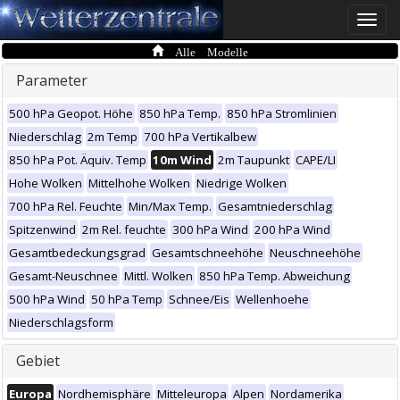
Toggle
naviga
Alle Modelle
Parameter
500 hPa Geopot. Höhe
850 hPa Temp.
850 hPa Stromlinien
Niederschlag
2m Temp
700 hPa Vertikalbew
850 hPa Pot. Äquiv. Temp
10m Wind
2m Taupunkt
CAPE/LI
Hohe Wolken
Mittelhohe Wolken
Niedrige Wolken
700 hPa Rel. Feuchte
Min/Max Temp.
Gesamtniederschlag
Spitzenwind
2m Rel. feuchte
300 hPa Wind
200 hPa Wind
Gesamtbedeckungsgrad
Gesamtschneehöhe
Neuschneehöhe
Gesamt-Neuschnee
Mittl. Wolken
850 hPa Temp. Abweichung
500 hPa Wind
50 hPa Temp
Schnee/Eis
Wellenhoehe
Niederschlagsform
Gebiet
Europa
Nordhemisphäre
Mitteleuropa
Alpen
Nordamerika