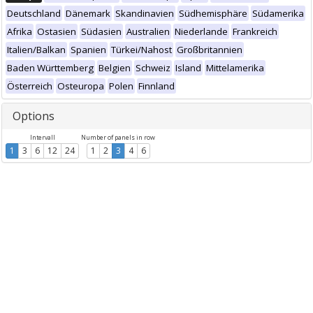
Deutschland
Dänemark
Skandinavien
Südhemisphäre
Südamerika
Afrika
Ostasien
Südasien
Australien
Niederlande
Frankreich
Italien/Balkan
Spanien
Türkei/Nahost
Großbritannien
Baden Württemberg
Belgien
Schweiz
Island
Mittelamerika
Österreich
Osteuropa
Polen
Finnland
Options
Intervall
Number of panels in row
1
3
6
12
24
1
2
3
4
6