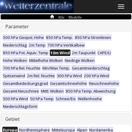
Toggle
naviga
Alle Modelle
Parameter
500 hPa Geopot. Höhe
850 hPa Temp.
850 hPa Stromlinien
Niederschlag
2m Temp
700 hPa Vertikalbew
850 hPa Pot. Äquiv. Temp
10m Wind
2m Taupunkt
CAPE/LI
Hohe Wolken
Mittelhohe Wolken
Niedrige Wolken
700 hPa Rel. Feuchte
Min/Max Temp.
Gesamtniederschlag
Spitzenwind
2m Rel. feuchte
300 hPa Wind
200 hPa Wind
Gesamtbedeckungsgrad
Gesamtschneehöhe
Neuschneehöhe
Gesamt-Neuschnee
Mittl. Wolken
850 hPa Temp. Abweichung
500 hPa Wind
50 hPa Temp
Schnee/Eis
Wellenhoehe
Niederschlagsform
Gebiet
Europa
Nordhemisphäre
Mitteleuropa
Alpen
Nordamerika