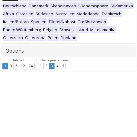
Deutschland
Dänemark
Skandinavien
Südhemisphäre
Südamerika
Afrika
Ostasien
Südasien
Australien
Niederlande
Frankreich
Italien/Balkan
Spanien
Türkei/Nahost
Großbritannien
Baden Württemberg
Belgien
Schweiz
Island
Mittelamerika
Österreich
Osteuropa
Polen
Finnland
Options
Intervall
Number of panels in row
1
3
6
12
24
1
2
3
4
6