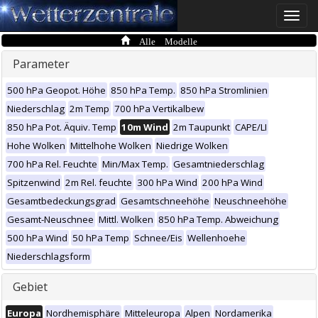
Toggle
naviga
Alle Modelle
Parameter
500 hPa Geopot. Höhe
850 hPa Temp.
850 hPa Stromlinien
Niederschlag
2m Temp
700 hPa Vertikalbew
850 hPa Pot. Äquiv. Temp
10m Wind
2m Taupunkt
CAPE/LI
Hohe Wolken
Mittelhohe Wolken
Niedrige Wolken
700 hPa Rel. Feuchte
Min/Max Temp.
Gesamtniederschlag
Spitzenwind
2m Rel. feuchte
300 hPa Wind
200 hPa Wind
Gesamtbedeckungsgrad
Gesamtschneehöhe
Neuschneehöhe
Gesamt-Neuschnee
Mittl. Wolken
850 hPa Temp. Abweichung
500 hPa Wind
50 hPa Temp
Schnee/Eis
Wellenhoehe
Niederschlagsform
Gebiet
Europa
Nordhemisphäre
Mitteleuropa
Alpen
Nordamerika