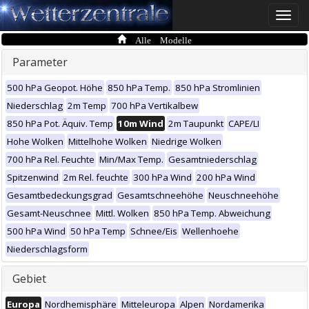
Toggle
naviga
Alle Modelle
Parameter
500 hPa Geopot. Höhe
850 hPa Temp.
850 hPa Stromlinien
Niederschlag
2m Temp
700 hPa Vertikalbew
850 hPa Pot. Äquiv. Temp
10m Wind
2m Taupunkt
CAPE/LI
Hohe Wolken
Mittelhohe Wolken
Niedrige Wolken
700 hPa Rel. Feuchte
Min/Max Temp.
Gesamtniederschlag
Spitzenwind
2m Rel. feuchte
300 hPa Wind
200 hPa Wind
Gesamtbedeckungsgrad
Gesamtschneehöhe
Neuschneehöhe
Gesamt-Neuschnee
Mittl. Wolken
850 hPa Temp. Abweichung
500 hPa Wind
50 hPa Temp
Schnee/Eis
Wellenhoehe
Niederschlagsform
Gebiet
Europa
Nordhemisphäre
Mitteleuropa
Alpen
Nordamerika