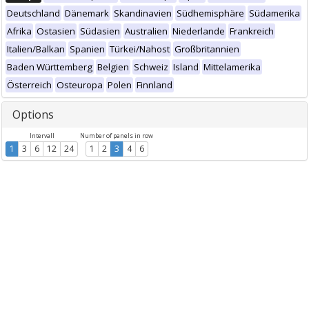
Deutschland
Dänemark
Skandinavien
Südhemisphäre
Südamerika
Afrika
Ostasien
Südasien
Australien
Niederlande
Frankreich
Italien/Balkan
Spanien
Türkei/Nahost
Großbritannien
Baden Württemberg
Belgien
Schweiz
Island
Mittelamerika
Österreich
Osteuropa
Polen
Finnland
Options
Intervall
Number of panels in row
1
3
6
12
24
1
2
3
4
6