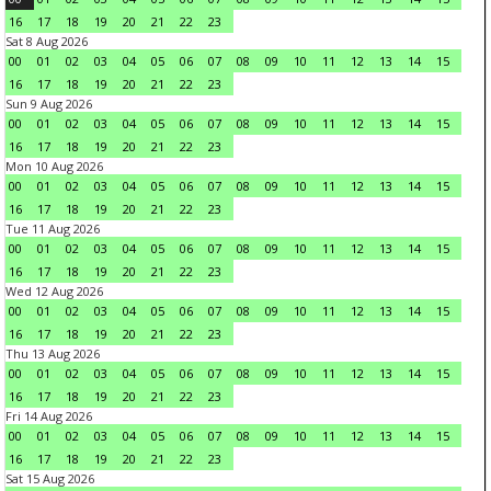
16
17
18
19
20
21
22
23
Sat 8 Aug 2026
00
01
02
03
04
05
06
07
08
09
10
11
12
13
14
15
16
17
18
19
20
21
22
23
Sun 9 Aug 2026
00
01
02
03
04
05
06
07
08
09
10
11
12
13
14
15
16
17
18
19
20
21
22
23
Mon 10 Aug 2026
00
01
02
03
04
05
06
07
08
09
10
11
12
13
14
15
16
17
18
19
20
21
22
23
Tue 11 Aug 2026
00
01
02
03
04
05
06
07
08
09
10
11
12
13
14
15
16
17
18
19
20
21
22
23
Wed 12 Aug 2026
00
01
02
03
04
05
06
07
08
09
10
11
12
13
14
15
16
17
18
19
20
21
22
23
Thu 13 Aug 2026
00
01
02
03
04
05
06
07
08
09
10
11
12
13
14
15
16
17
18
19
20
21
22
23
Fri 14 Aug 2026
00
01
02
03
04
05
06
07
08
09
10
11
12
13
14
15
16
17
18
19
20
21
22
23
Sat 15 Aug 2026