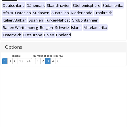
Deutschland
Dänemark
Skandinavien
Südhemisphäre
Südamerika
Afrika
Ostasien
Südasien
Australien
Niederlande
Frankreich
Italien/Balkan
Spanien
Türkei/Nahost
Großbritannien
Baden Württemberg
Belgien
Schweiz
Island
Mittelamerika
Österreich
Osteuropa
Polen
Finnland
Options
Intervall
Number of panels in row
1
3
6
12
24
1
2
3
4
6