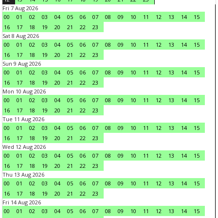
Fri 7 Aug 2026
00
01
02
03
04
05
06
07
08
09
10
11
12
13
14
15
16
17
18
19
20
21
22
23
Sat 8 Aug 2026
00
01
02
03
04
05
06
07
08
09
10
11
12
13
14
15
16
17
18
19
20
21
22
23
Sun 9 Aug 2026
00
01
02
03
04
05
06
07
08
09
10
11
12
13
14
15
16
17
18
19
20
21
22
23
Mon 10 Aug 2026
00
01
02
03
04
05
06
07
08
09
10
11
12
13
14
15
16
17
18
19
20
21
22
23
Tue 11 Aug 2026
00
01
02
03
04
05
06
07
08
09
10
11
12
13
14
15
16
17
18
19
20
21
22
23
Wed 12 Aug 2026
00
01
02
03
04
05
06
07
08
09
10
11
12
13
14
15
16
17
18
19
20
21
22
23
Thu 13 Aug 2026
00
01
02
03
04
05
06
07
08
09
10
11
12
13
14
15
16
17
18
19
20
21
22
23
Fri 14 Aug 2026
00
01
02
03
04
05
06
07
08
09
10
11
12
13
14
15