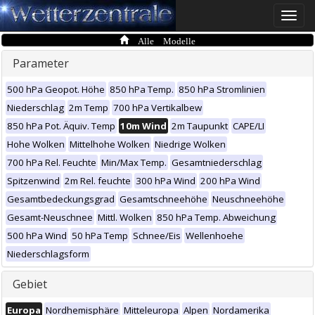
Toggle
naviga
Alle Modelle
Parameter
500 hPa Geopot. Höhe
850 hPa Temp.
850 hPa Stromlinien
Niederschlag
2m Temp
700 hPa Vertikalbew
850 hPa Pot. Äquiv. Temp
10m Wind
2m Taupunkt
CAPE/LI
Hohe Wolken
Mittelhohe Wolken
Niedrige Wolken
700 hPa Rel. Feuchte
Min/Max Temp.
Gesamtniederschlag
Spitzenwind
2m Rel. feuchte
300 hPa Wind
200 hPa Wind
Gesamtbedeckungsgrad
Gesamtschneehöhe
Neuschneehöhe
Gesamt-Neuschnee
Mittl. Wolken
850 hPa Temp. Abweichung
500 hPa Wind
50 hPa Temp
Schnee/Eis
Wellenhoehe
Niederschlagsform
Gebiet
Europa
Nordhemisphäre
Mitteleuropa
Alpen
Nordamerika