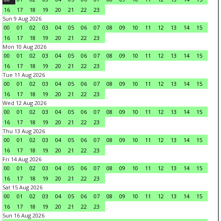
16
17
18
19
20
21
22
23
Sun 9 Aug 2026
00
01
02
03
04
05
06
07
08
09
10
11
12
13
14
15
16
17
18
19
20
21
22
23
Mon 10 Aug 2026
00
01
02
03
04
05
06
07
08
09
10
11
12
13
14
15
16
17
18
19
20
21
22
23
Tue 11 Aug 2026
00
01
02
03
04
05
06
07
08
09
10
11
12
13
14
15
16
17
18
19
20
21
22
23
Wed 12 Aug 2026
00
01
02
03
04
05
06
07
08
09
10
11
12
13
14
15
16
17
18
19
20
21
22
23
Thu 13 Aug 2026
00
01
02
03
04
05
06
07
08
09
10
11
12
13
14
15
16
17
18
19
20
21
22
23
Fri 14 Aug 2026
00
01
02
03
04
05
06
07
08
09
10
11
12
13
14
15
16
17
18
19
20
21
22
23
Sat 15 Aug 2026
00
01
02
03
04
05
06
07
08
09
10
11
12
13
14
15
16
17
18
19
20
21
22
23
Sun 16 Aug 2026