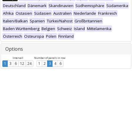
Deutschland
Dänemark
Skandinavien
Südhemisphäre
Südamerika
Afrika
Ostasien
Südasien
Australien
Niederlande
Frankreich
Italien/Balkan
Spanien
Türkei/Nahost
Großbritannien
Baden Württemberg
Belgien
Schweiz
Island
Mittelamerika
Österreich
Osteuropa
Polen
Finnland
Options
Intervall
Number of panels in row
1
3
6
12
24
1
2
3
4
6