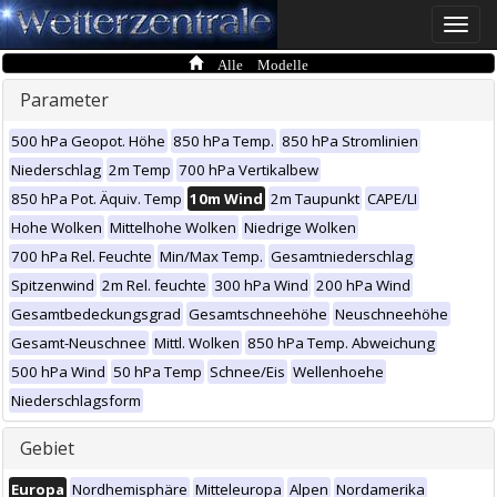
Toggle
naviga
Alle Modelle
Parameter
500 hPa Geopot. Höhe
850 hPa Temp.
850 hPa Stromlinien
Niederschlag
2m Temp
700 hPa Vertikalbew
850 hPa Pot. Äquiv. Temp
10m Wind
2m Taupunkt
CAPE/LI
Hohe Wolken
Mittelhohe Wolken
Niedrige Wolken
700 hPa Rel. Feuchte
Min/Max Temp.
Gesamtniederschlag
Spitzenwind
2m Rel. feuchte
300 hPa Wind
200 hPa Wind
Gesamtbedeckungsgrad
Gesamtschneehöhe
Neuschneehöhe
Gesamt-Neuschnee
Mittl. Wolken
850 hPa Temp. Abweichung
500 hPa Wind
50 hPa Temp
Schnee/Eis
Wellenhoehe
Niederschlagsform
Gebiet
Europa
Nordhemisphäre
Mitteleuropa
Alpen
Nordamerika