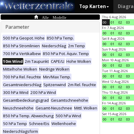
Top Karten
Diagr
Alle Modelle
Thu 6 Aug 2026
00
01
02
03
Parameter
Fri 7 Aug 2026
00
01
02
03
500 hPa Geopot. Höhe
850 hPa Temp.
Sat 8 Aug 2026
00
01
02
03
850 hPa Stromlinien
Niederschlag
2m Temp
Sun 9 Aug 2026
700 hPa Vertikalbew
850 hPa Pot. Äquiv. Temp
00
01
02
03
Mon 10 Aug 2026
10m Wind
2m Taupunkt
CAPE/LI
Hohe Wolken
00
01
02
03
Mittelhohe Wolken
Niedrige Wolken
Tue 11 Aug 2026
00
01
02
03
700 hPa Rel. Feuchte
Min/Max Temp.
Wed 12 Aug 2026
Gesamtniederschlag
Spitzenwind
2m Rel. feuchte
00
01
02
03
300 hPa Wind
200 hPa Wind
Thu 13 Aug 2026
00
01
02
03
Gesamtbedeckungsgrad
Gesamtschneehöhe
Fri 14 Aug 2026
Neuschneehöhe
Gesamt-Neuschnee
Mittl. Wolken
00
01
02
03
Sat 15 Aug 2026
850 hPa Temp. Abweichung
500 hPa Wind
00
01
02
03
50 hPa Temp
Schnee/Eis
Wellenhoehe
Niederschlagsform