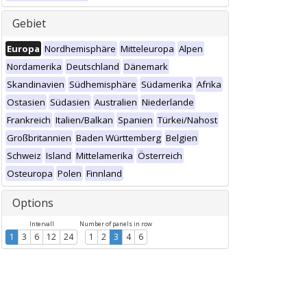
Gebiet
Europa
Nordhemisphäre
Mitteleuropa
Alpen
Nordamerika
Deutschland
Dänemark
Skandinavien
Südhemisphäre
Südamerika
Afrika
Ostasien
Südasien
Australien
Niederlande
Frankreich
Italien/Balkan
Spanien
Türkei/Nahost
Großbritannien
Baden Württemberg
Belgien
Schweiz
Island
Mittelamerika
Österreich
Osteuropa
Polen
Finnland
Options
Intervall
Number of panels in row
1
3
6
12
24
1
2
3
4
6