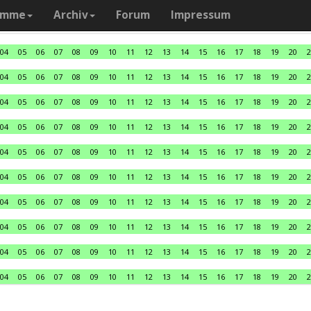
amme
Archiv
Forum
Impressum
04
05
06
07
08
09
10
11
12
13
14
15
16
17
18
19
20
2
04
05
06
07
08
09
10
11
12
13
14
15
16
17
18
19
20
2
04
05
06
07
08
09
10
11
12
13
14
15
16
17
18
19
20
2
04
05
06
07
08
09
10
11
12
13
14
15
16
17
18
19
20
2
04
05
06
07
08
09
10
11
12
13
14
15
16
17
18
19
20
2
04
05
06
07
08
09
10
11
12
13
14
15
16
17
18
19
20
2
04
05
06
07
08
09
10
11
12
13
14
15
16
17
18
19
20
2
04
05
06
07
08
09
10
11
12
13
14
15
16
17
18
19
20
2
04
05
06
07
08
09
10
11
12
13
14
15
16
17
18
19
20
2
04
05
06
07
08
09
10
11
12
13
14
15
16
17
18
19
20
2