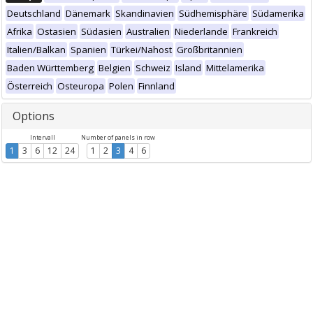
Deutschland
Dänemark
Skandinavien
Südhemisphäre
Südamerika
Afrika
Ostasien
Südasien
Australien
Niederlande
Frankreich
Italien/Balkan
Spanien
Türkei/Nahost
Großbritannien
Baden Württemberg
Belgien
Schweiz
Island
Mittelamerika
Österreich
Osteuropa
Polen
Finnland
Options
Intervall
Number of panels in row
1
3
6
12
24
1
2
3
4
6