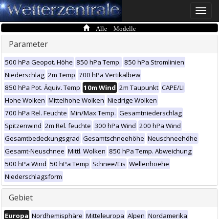
Toggle
naviga
Alle Modelle
Parameter
500 hPa Geopot. Höhe
850 hPa Temp.
850 hPa Stromlinien
Niederschlag
2m Temp
700 hPa Vertikalbew
850 hPa Pot. Äquiv. Temp
10m Wind
2m Taupunkt
CAPE/LI
Hohe Wolken
Mittelhohe Wolken
Niedrige Wolken
700 hPa Rel. Feuchte
Min/Max Temp.
Gesamtniederschlag
Spitzenwind
2m Rel. feuchte
300 hPa Wind
200 hPa Wind
Gesamtbedeckungsgrad
Gesamtschneehöhe
Neuschneehöhe
Gesamt-Neuschnee
Mittl. Wolken
850 hPa Temp. Abweichung
500 hPa Wind
50 hPa Temp
Schnee/Eis
Wellenhoehe
Niederschlagsform
Gebiet
Europa
Nordhemisphäre
Mitteleuropa
Alpen
Nordamerika