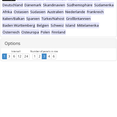
Deutschland
Dänemark
Skandinavien
Südhemisphäre
Südamerika
Afrika
Ostasien
Südasien
Australien
Niederlande
Frankreich
Italien/Balkan
Spanien
Türkei/Nahost
Großbritannien
Baden Württemberg
Belgien
Schweiz
Island
Mittelamerika
Österreich
Osteuropa
Polen
Finnland
Options
Intervall
Number of panels in row
1
3
6
12
24
1
2
3
4
6