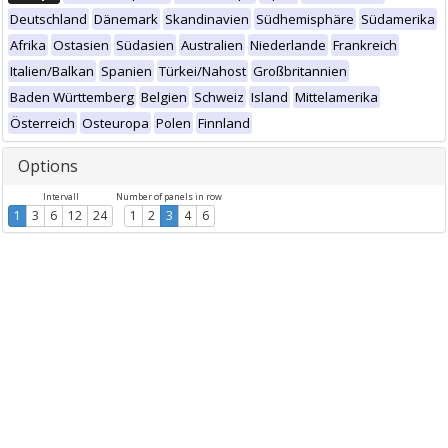
Deutschland
Dänemark
Skandinavien
Südhemisphäre
Südamerika
Afrika
Ostasien
Südasien
Australien
Niederlande
Frankreich
Italien/Balkan
Spanien
Türkei/Nahost
Großbritannien
Baden Württemberg
Belgien
Schweiz
Island
Mittelamerika
Österreich
Osteuropa
Polen
Finnland
Options
Intervall
Number of panels in row
1
3
6
12
24
1
2
3
4
6