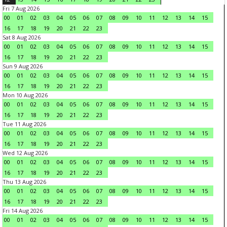
Fri 7 Aug 2026
00
01
02
03
04
05
06
07
08
09
10
11
12
13
14
15
16
17
18
19
20
21
22
23
Sat 8 Aug 2026
00
01
02
03
04
05
06
07
08
09
10
11
12
13
14
15
16
17
18
19
20
21
22
23
Sun 9 Aug 2026
00
01
02
03
04
05
06
07
08
09
10
11
12
13
14
15
16
17
18
19
20
21
22
23
Mon 10 Aug 2026
00
01
02
03
04
05
06
07
08
09
10
11
12
13
14
15
16
17
18
19
20
21
22
23
Tue 11 Aug 2026
00
01
02
03
04
05
06
07
08
09
10
11
12
13
14
15
16
17
18
19
20
21
22
23
Wed 12 Aug 2026
00
01
02
03
04
05
06
07
08
09
10
11
12
13
14
15
16
17
18
19
20
21
22
23
Thu 13 Aug 2026
00
01
02
03
04
05
06
07
08
09
10
11
12
13
14
15
16
17
18
19
20
21
22
23
Fri 14 Aug 2026
00
01
02
03
04
05
06
07
08
09
10
11
12
13
14
15