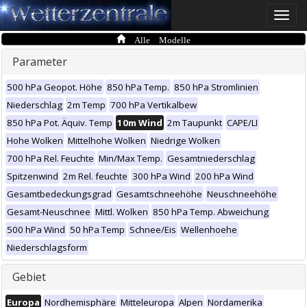
Toggle
naviga
Alle Modelle
Parameter
500 hPa Geopot. Höhe
850 hPa Temp.
850 hPa Stromlinien
Niederschlag
2m Temp
700 hPa Vertikalbew
850 hPa Pot. Äquiv. Temp
10m Wind
2m Taupunkt
CAPE/LI
Hohe Wolken
Mittelhohe Wolken
Niedrige Wolken
700 hPa Rel. Feuchte
Min/Max Temp.
Gesamtniederschlag
Spitzenwind
2m Rel. feuchte
300 hPa Wind
200 hPa Wind
Gesamtbedeckungsgrad
Gesamtschneehöhe
Neuschneehöhe
Gesamt-Neuschnee
Mittl. Wolken
850 hPa Temp. Abweichung
500 hPa Wind
50 hPa Temp
Schnee/Eis
Wellenhoehe
Niederschlagsform
Gebiet
Europa
Nordhemisphäre
Mitteleuropa
Alpen
Nordamerika