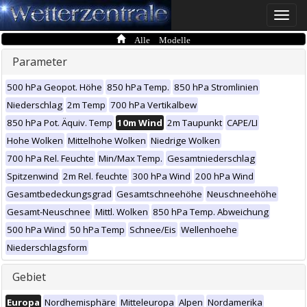
Toggle
naviga
Alle Modelle
Parameter
500 hPa Geopot. Höhe
850 hPa Temp.
850 hPa Stromlinien
Niederschlag
2m Temp
700 hPa Vertikalbew
850 hPa Pot. Äquiv. Temp
10m Wind
2m Taupunkt
CAPE/LI
Hohe Wolken
Mittelhohe Wolken
Niedrige Wolken
700 hPa Rel. Feuchte
Min/Max Temp.
Gesamtniederschlag
Spitzenwind
2m Rel. feuchte
300 hPa Wind
200 hPa Wind
Gesamtbedeckungsgrad
Gesamtschneehöhe
Neuschneehöhe
Gesamt-Neuschnee
Mittl. Wolken
850 hPa Temp. Abweichung
500 hPa Wind
50 hPa Temp
Schnee/Eis
Wellenhoehe
Niederschlagsform
Gebiet
Europa
Nordhemisphäre
Mitteleuropa
Alpen
Nordamerika