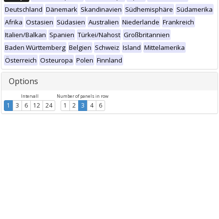
Deutschland
Dänemark
Skandinavien
Südhemisphäre
Südamerika
Afrika
Ostasien
Südasien
Australien
Niederlande
Frankreich
Italien/Balkan
Spanien
Türkei/Nahost
Großbritannien
Baden Württemberg
Belgien
Schweiz
Island
Mittelamerika
Österreich
Osteuropa
Polen
Finnland
Options
Intervall
Number of panels in row
1
3
6
12
24
1
2
3
4
6