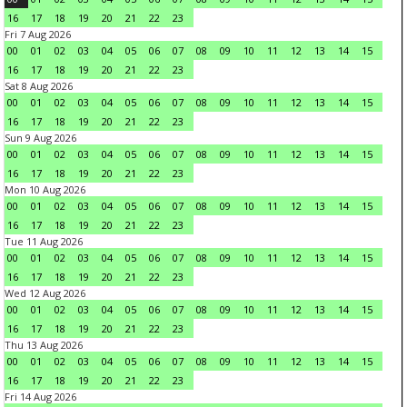
16
17
18
19
20
21
22
23
Fri 7 Aug 2026
00
01
02
03
04
05
06
07
08
09
10
11
12
13
14
15
16
17
18
19
20
21
22
23
Sat 8 Aug 2026
00
01
02
03
04
05
06
07
08
09
10
11
12
13
14
15
16
17
18
19
20
21
22
23
Sun 9 Aug 2026
00
01
02
03
04
05
06
07
08
09
10
11
12
13
14
15
16
17
18
19
20
21
22
23
Mon 10 Aug 2026
00
01
02
03
04
05
06
07
08
09
10
11
12
13
14
15
16
17
18
19
20
21
22
23
Tue 11 Aug 2026
00
01
02
03
04
05
06
07
08
09
10
11
12
13
14
15
16
17
18
19
20
21
22
23
Wed 12 Aug 2026
00
01
02
03
04
05
06
07
08
09
10
11
12
13
14
15
16
17
18
19
20
21
22
23
Thu 13 Aug 2026
00
01
02
03
04
05
06
07
08
09
10
11
12
13
14
15
16
17
18
19
20
21
22
23
Fri 14 Aug 2026