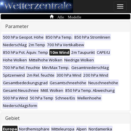
Toggle
naviga
Alle Modelle
Parameter
500 hPa Geopot. Höhe
850 hPa Temp.
850 hPa Stromlinien
Niederschlag
2m Temp
700 hPa Vertikalbew
850 hPa Pot. Äquiv. Temp
10m Wind
2m Taupunkt
CAPE/LI
Hohe Wolken
Mittelhohe Wolken
Niedrige Wolken
700 hPa Rel. Feuchte
Min/Max Temp.
Gesamtniederschlag
Spitzenwind
2m Rel. feuchte
300 hPa Wind
200 hPa Wind
Gesamtbedeckungsgrad
Gesamtschneehöhe
Neuschneehöhe
Gesamt-Neuschnee
Mittl. Wolken
850 hPa Temp. Abweichung
500 hPa Wind
50 hPa Temp
Schnee/Eis
Wellenhoehe
Niederschlagsform
Gebiet
Europa
Nordhemisphäre
Mitteleuropa
Alpen
Nordamerika