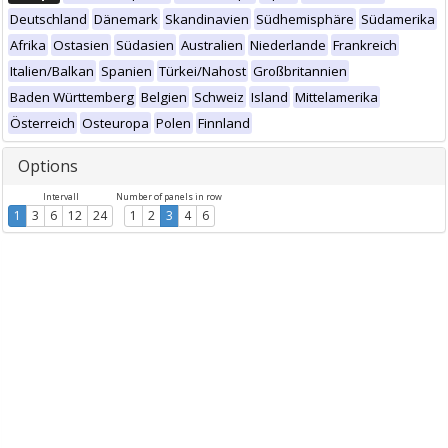
Deutschland
Dänemark
Skandinavien
Südhemisphäre
Südamerika
Afrika
Ostasien
Südasien
Australien
Niederlande
Frankreich
Italien/Balkan
Spanien
Türkei/Nahost
Großbritannien
Baden Württemberg
Belgien
Schweiz
Island
Mittelamerika
Österreich
Osteuropa
Polen
Finnland
Options
Intervall
Number of panels in row
1
3
6
12
24
1
2
3
4
6