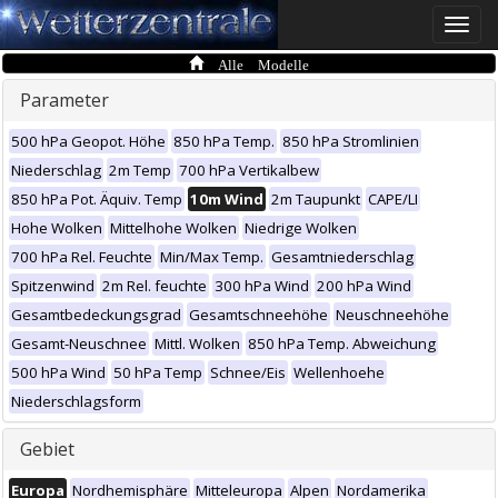
Toggle
naviga
Alle Modelle
Parameter
500 hPa Geopot. Höhe
850 hPa Temp.
850 hPa Stromlinien
Niederschlag
2m Temp
700 hPa Vertikalbew
850 hPa Pot. Äquiv. Temp
10m Wind
2m Taupunkt
CAPE/LI
Hohe Wolken
Mittelhohe Wolken
Niedrige Wolken
700 hPa Rel. Feuchte
Min/Max Temp.
Gesamtniederschlag
Spitzenwind
2m Rel. feuchte
300 hPa Wind
200 hPa Wind
Gesamtbedeckungsgrad
Gesamtschneehöhe
Neuschneehöhe
Gesamt-Neuschnee
Mittl. Wolken
850 hPa Temp. Abweichung
500 hPa Wind
50 hPa Temp
Schnee/Eis
Wellenhoehe
Niederschlagsform
Gebiet
Europa
Nordhemisphäre
Mitteleuropa
Alpen
Nordamerika