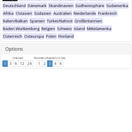
Deutschland
Dänemark
Skandinavien
Südhemisphäre
Südamerika
Afrika
Ostasien
Südasien
Australien
Niederlande
Frankreich
Italien/Balkan
Spanien
Türkei/Nahost
Großbritannien
Baden Württemberg
Belgien
Schweiz
Island
Mittelamerika
Österreich
Osteuropa
Polen
Finnland
Options
Intervall
Number of panels in row
1
3
6
12
24
1
2
3
4
6