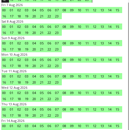
Fri 7 Aug 2026
00
01
02
03
04
05
06
07
08
09
10
11
12
13
14
15
16
17
18
19
20
21
22
23
Sat 8 Aug 2026
00
01
02
03
04
05
06
07
08
09
10
11
12
13
14
15
16
17
18
19
20
21
22
23
Sun 9 Aug 2026
00
01
02
03
04
05
06
07
08
09
10
11
12
13
14
15
16
17
18
19
20
21
22
23
Mon 10 Aug 2026
00
01
02
03
04
05
06
07
08
09
10
11
12
13
14
15
16
17
18
19
20
21
22
23
Tue 11 Aug 2026
00
01
02
03
04
05
06
07
08
09
10
11
12
13
14
15
16
17
18
19
20
21
22
23
Wed 12 Aug 2026
00
01
02
03
04
05
06
07
08
09
10
11
12
13
14
15
16
17
18
19
20
21
22
23
Thu 13 Aug 2026
00
01
02
03
04
05
06
07
08
09
10
11
12
13
14
15
16
17
18
19
20
21
22
23
Fri 14 Aug 2026
00
01
02
03
04
05
06
07
08
09
10
11
12
13
14
15