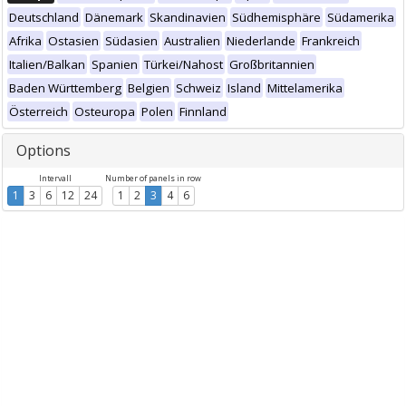
Deutschland
Dänemark
Skandinavien
Südhemisphäre
Südamerika
Afrika
Ostasien
Südasien
Australien
Niederlande
Frankreich
Italien/Balkan
Spanien
Türkei/Nahost
Großbritannien
Baden Württemberg
Belgien
Schweiz
Island
Mittelamerika
Österreich
Osteuropa
Polen
Finnland
Options
Intervall
Number of panels in row
1
3
6
12
24
1
2
3
4
6