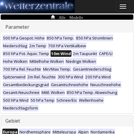
Toggle
naviga
Alle Modelle
Parameter
500 hPa Geopot. Höhe
850 hPa Temp.
850 hPa Stromlinien
Niederschlag
2m Temp
700 hPa Vertikalbew
850 hPa Pot. Äquiv. Temp
10m Wind
2m Taupunkt
CAPE/LI
Hohe Wolken
Mittelhohe Wolken
Niedrige Wolken
700 hPa Rel. Feuchte
Min/Max Temp.
Gesamtniederschlag
Spitzenwind
2m Rel. feuchte
300 hPa Wind
200 hPa Wind
Gesamtbedeckungsgrad
Gesamtschneehöhe
Neuschneehöhe
Gesamt-Neuschnee
Mittl. Wolken
850 hPa Temp. Abweichung
500 hPa Wind
50 hPa Temp
Schnee/Eis
Wellenhoehe
Niederschlagsform
Gebiet
Europa
Nordhemisphäre
Mitteleuropa
Alpen
Nordamerika