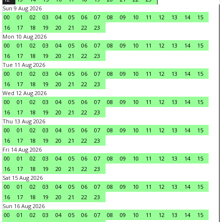
Sun 9 Aug 2026
00
01
02
03
04
05
06
07
08
09
10
11
12
13
14
15
16
17
18
19
20
21
22
23
Mon 10 Aug 2026
00
01
02
03
04
05
06
07
08
09
10
11
12
13
14
15
16
17
18
19
20
21
22
23
Tue 11 Aug 2026
00
01
02
03
04
05
06
07
08
09
10
11
12
13
14
15
16
17
18
19
20
21
22
23
Wed 12 Aug 2026
00
01
02
03
04
05
06
07
08
09
10
11
12
13
14
15
16
17
18
19
20
21
22
23
Thu 13 Aug 2026
00
01
02
03
04
05
06
07
08
09
10
11
12
13
14
15
16
17
18
19
20
21
22
23
Fri 14 Aug 2026
00
01
02
03
04
05
06
07
08
09
10
11
12
13
14
15
16
17
18
19
20
21
22
23
Sat 15 Aug 2026
00
01
02
03
04
05
06
07
08
09
10
11
12
13
14
15
16
17
18
19
20
21
22
23
Sun 16 Aug 2026
00
01
02
03
04
05
06
07
08
09
10
11
12
13
14
15