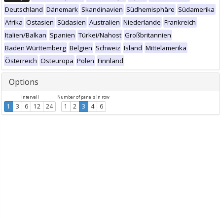
Deutschland
Dänemark
Skandinavien
Südhemisphäre
Südamerika
Afrika
Ostasien
Südasien
Australien
Niederlande
Frankreich
Italien/Balkan
Spanien
Türkei/Nahost
Großbritannien
Baden Württemberg
Belgien
Schweiz
Island
Mittelamerika
Österreich
Osteuropa
Polen
Finnland
Options
Intervall
Number of panels in row
1
3
6
12
24
1
2
3
4
6