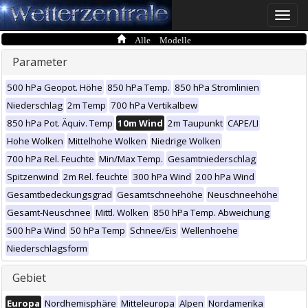
Toggle
naviga
Alle Modelle
Parameter
500 hPa Geopot. Höhe
850 hPa Temp.
850 hPa Stromlinien
Niederschlag
2m Temp
700 hPa Vertikalbew
850 hPa Pot. Äquiv. Temp
10m Wind
2m Taupunkt
CAPE/LI
Hohe Wolken
Mittelhohe Wolken
Niedrige Wolken
700 hPa Rel. Feuchte
Min/Max Temp.
Gesamtniederschlag
Spitzenwind
2m Rel. feuchte
300 hPa Wind
200 hPa Wind
Gesamtbedeckungsgrad
Gesamtschneehöhe
Neuschneehöhe
Gesamt-Neuschnee
Mittl. Wolken
850 hPa Temp. Abweichung
500 hPa Wind
50 hPa Temp
Schnee/Eis
Wellenhoehe
Niederschlagsform
Gebiet
Europa
Nordhemisphäre
Mitteleuropa
Alpen
Nordamerika