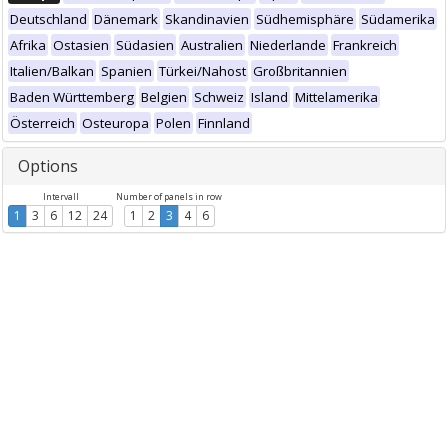
Deutschland
Dänemark
Skandinavien
Südhemisphäre
Südamerika
Afrika
Ostasien
Südasien
Australien
Niederlande
Frankreich
Italien/Balkan
Spanien
Türkei/Nahost
Großbritannien
Baden Württemberg
Belgien
Schweiz
Island
Mittelamerika
Österreich
Osteuropa
Polen
Finnland
Options
Intervall
Number of panels in row
1
3
6
12
24
1
2
3
4
6