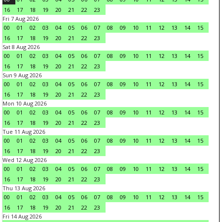
16
17
18
19
20
21
22
23
Fri 7 Aug 2026
00
01
02
03
04
05
06
07
08
09
10
11
12
13
14
15
16
17
18
19
20
21
22
23
Sat 8 Aug 2026
00
01
02
03
04
05
06
07
08
09
10
11
12
13
14
15
16
17
18
19
20
21
22
23
Sun 9 Aug 2026
00
01
02
03
04
05
06
07
08
09
10
11
12
13
14
15
16
17
18
19
20
21
22
23
Mon 10 Aug 2026
00
01
02
03
04
05
06
07
08
09
10
11
12
13
14
15
16
17
18
19
20
21
22
23
Tue 11 Aug 2026
00
01
02
03
04
05
06
07
08
09
10
11
12
13
14
15
16
17
18
19
20
21
22
23
Wed 12 Aug 2026
00
01
02
03
04
05
06
07
08
09
10
11
12
13
14
15
16
17
18
19
20
21
22
23
Thu 13 Aug 2026
00
01
02
03
04
05
06
07
08
09
10
11
12
13
14
15
16
17
18
19
20
21
22
23
Fri 14 Aug 2026