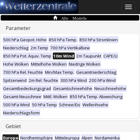
Toggle
naviga
Alle Modelle
Parameter
500 hPa Geopot. Höhe
850 hPa Temp.
850 hPa Stromlinien
Niederschlag
2m Temp
700 hPa Vertikalbew
850 hPa Pot. Äquiv. Temp
10m Wind
2m Taupunkt
CAPE/LI
Hohe Wolken
Mittelhohe Wolken
Niedrige Wolken
700 hPa Rel. Feuchte
Min/Max Temp.
Gesamtniederschlag
Spitzenwind
2m Rel. feuchte
300 hPa Wind
200 hPa Wind
Gesamtbedeckungsgrad
Gesamtschneehöhe
Neuschneehöhe
Gesamt-Neuschnee
Mittl. Wolken
850 hPa Temp. Abweichung
500 hPa Wind
50 hPa Temp
Schnee/Eis
Wellenhoehe
Niederschlagsform
Gebiet
Europa
Nordhemisphäre
Mitteleuropa
Alpen
Nordamerika