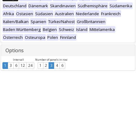
Deutschland
Dänemark
Skandinavien
Südhemisphäre
Südamerika
Afrika
Ostasien
Südasien
Australien
Niederlande
Frankreich
Italien/Balkan
Spanien
Türkei/Nahost
Großbritannien
Baden Württemberg
Belgien
Schweiz
Island
Mittelamerika
Österreich
Osteuropa
Polen
Finnland
Options
Intervall
Number of panels in row
1
3
6
12
24
1
2
3
4
6