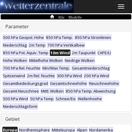
Toggle
naviga
Alle Modelle
Parameter
500 hPa Geopot. Höhe
850 hPa Temp.
850 hPa Stromlinien
Niederschlag
2m Temp
700 hPa Vertikalbew
850 hPa Pot. Äquiv. Temp
10m Wind
2m Taupunkt
CAPE/LI
Hohe Wolken
Mittelhohe Wolken
Niedrige Wolken
700 hPa Rel. Feuchte
Min/Max Temp.
Gesamtniederschlag
Spitzenwind
2m Rel. feuchte
300 hPa Wind
200 hPa Wind
Gesamtbedeckungsgrad
Gesamtschneehöhe
Neuschneehöhe
Gesamt-Neuschnee
Mittl. Wolken
850 hPa Temp. Abweichung
500 hPa Wind
50 hPa Temp
Schnee/Eis
Wellenhoehe
Niederschlagsform
Gebiet
Europa
Nordhemisphäre
Mitteleuropa
Alpen
Nordamerika