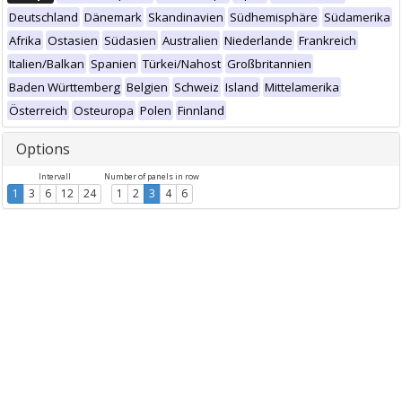
Deutschland
Dänemark
Skandinavien
Südhemisphäre
Südamerika
Afrika
Ostasien
Südasien
Australien
Niederlande
Frankreich
Italien/Balkan
Spanien
Türkei/Nahost
Großbritannien
Baden Württemberg
Belgien
Schweiz
Island
Mittelamerika
Österreich
Osteuropa
Polen
Finnland
Options
Intervall
Number of panels in row
1
3
6
12
24
1
2
3
4
6