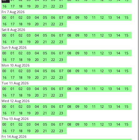
16
17
18
19
20
21
22
23
Fri 7 Aug 2026
00
01
02
03
04
05
06
07
08
09
10
11
12
13
14
15
16
17
18
19
20
21
22
23
Sat 8 Aug 2026
00
01
02
03
04
05
06
07
08
09
10
11
12
13
14
15
16
17
18
19
20
21
22
23
Sun 9 Aug 2026
00
01
02
03
04
05
06
07
08
09
10
11
12
13
14
15
16
17
18
19
20
21
22
23
Mon 10 Aug 2026
00
01
02
03
04
05
06
07
08
09
10
11
12
13
14
15
16
17
18
19
20
21
22
23
Tue 11 Aug 2026
00
01
02
03
04
05
06
07
08
09
10
11
12
13
14
15
16
17
18
19
20
21
22
23
Wed 12 Aug 2026
00
01
02
03
04
05
06
07
08
09
10
11
12
13
14
15
16
17
18
19
20
21
22
23
Thu 13 Aug 2026
00
01
02
03
04
05
06
07
08
09
10
11
12
13
14
15
16
17
18
19
20
21
22
23
Fri 14 Aug 2026