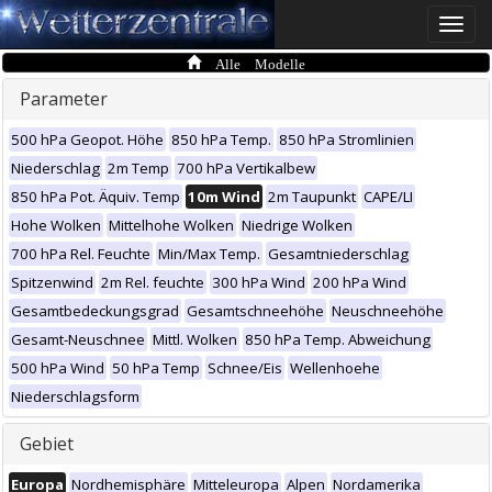
Toggle
naviga
Alle Modelle
Parameter
500 hPa Geopot. Höhe
850 hPa Temp.
850 hPa Stromlinien
Niederschlag
2m Temp
700 hPa Vertikalbew
850 hPa Pot. Äquiv. Temp
10m Wind
2m Taupunkt
CAPE/LI
Hohe Wolken
Mittelhohe Wolken
Niedrige Wolken
700 hPa Rel. Feuchte
Min/Max Temp.
Gesamtniederschlag
Spitzenwind
2m Rel. feuchte
300 hPa Wind
200 hPa Wind
Gesamtbedeckungsgrad
Gesamtschneehöhe
Neuschneehöhe
Gesamt-Neuschnee
Mittl. Wolken
850 hPa Temp. Abweichung
500 hPa Wind
50 hPa Temp
Schnee/Eis
Wellenhoehe
Niederschlagsform
Gebiet
Europa
Nordhemisphäre
Mitteleuropa
Alpen
Nordamerika